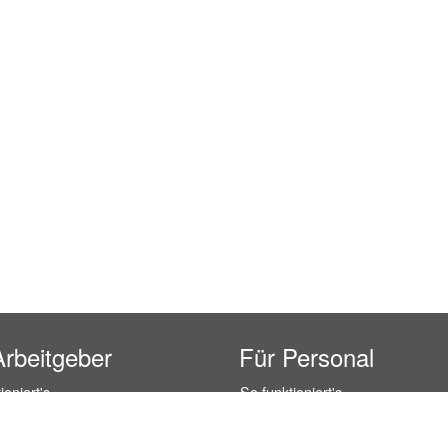
Arbeitgeber
Für Personal
ioniert's
So funktioniert's
gsanfrage
Registrierung
icherheit durch AÜG
Anstellungsverhältnis