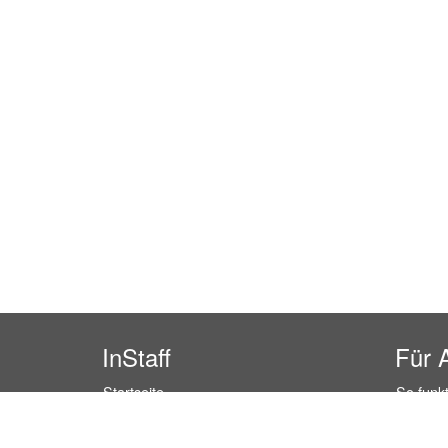
InStaff
Für 
Startseite
So funkt
Über InStaff
Buchun
Karriere
Rechtss