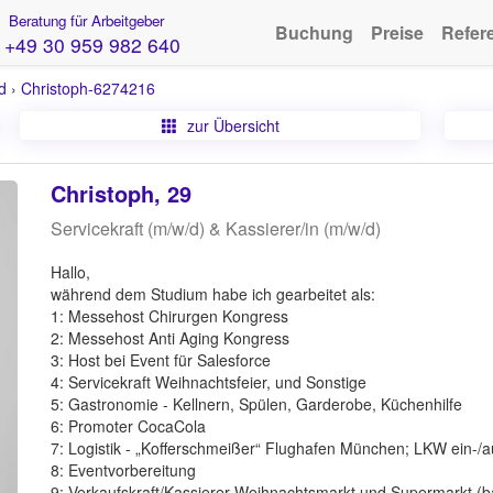
Beratung für Arbeitgeber
Buchung
Preise
Refer
+49 30 959 982 640
d
›
Christoph-6274216
zur Übersicht
Christoph, 29
Servicekraft (m/w/d) & Kassierer/in (m/w/d)
Hallo,
während dem Studium habe ich gearbeitet als:
1: Messehost Chirurgen Kongress
2: Messehost Anti Aging Kongress
3: Host bei Event für Salesforce
4: Servicekraft Weihnachtsfeier, und Sonstige
5: Gastronomie - Kellnern, Spülen, Garderobe, Küchenhilfe
6: Promoter CocaCola
7: Logistik - „Kofferschmeißer“ Flughafen München; LKW ein-/
8: Eventvorbereitung
9: Verkaufskraft/Kassierer Weihnachtsmarkt und Supermarkt (b