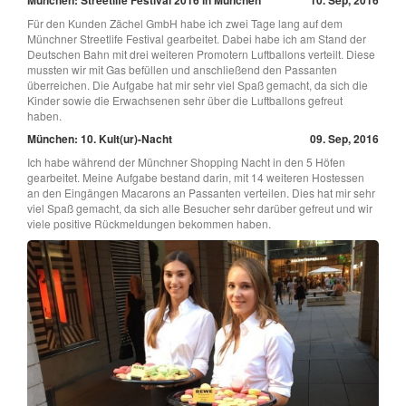
Für den Kunden Zächel GmbH habe ich zwei Tage lang auf dem
Münchner Streetlife Festival gearbeitet. Dabei habe ich am Stand der
Deutschen Bahn mit drei weiteren Promotern Luftballons verteilt. Diese
mussten wir mit Gas befüllen und anschließend den Passanten
überreichen. Die Aufgabe hat mir sehr viel Spaß gemacht, da sich die
Kinder sowie die Erwachsenen sehr über die Luftballons gefreut
haben.
München: 10. Kult(ur)-Nacht
09. Sep, 2016
Ich habe während der Münchner Shopping Nacht in den 5 Höfen
gearbeitet. Meine Aufgabe bestand darin, mit 14 weiteren Hostessen
an den Eingängen Macarons an Passanten verteilen. Dies hat mir sehr
viel Spaß gemacht, da sich alle Besucher sehr darüber gefreut und wir
viele positive Rückmeldungen bekommen haben.