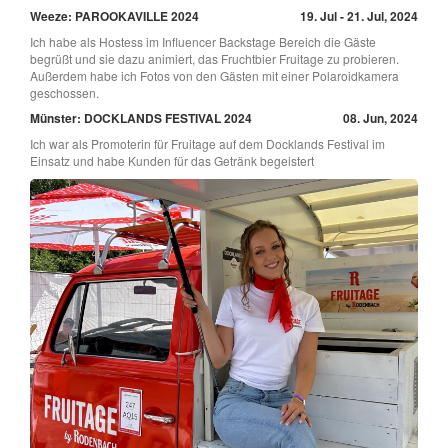
Weeze: PAROOKAVILLE 2024
19. Jul - 21. Jul, 2024
Ich habe als Hostess im Influencer Backstage Bereich die Gäste
begrüßt und sie dazu animiert, das Fruchtbier Fruitage zu probieren.
Außerdem habe ich Fotos von den Gästen mit einer Polaroidkamera
geschossen.
Münster: DOCKLANDS FESTIVAL 2024
08. Jun, 2024
Ich war als Promoterin für Fruitage auf dem Docklands Festival im
Einsatz und habe Kunden für das Getränk begeistert