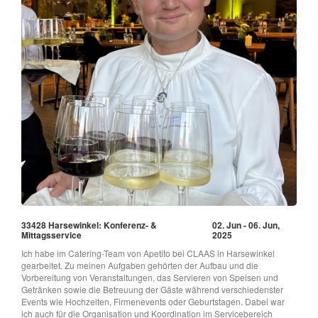
33428 Harsewinkel: Konferenz- &
02. Jun - 06. Jun,
Mittagsservice
2025
Ich habe im Catering-Team von Apetito bei CLAAS in Harsewinkel
gearbeitet. Zu meinen Aufgaben gehörten der Aufbau und die
Vorbereitung von Veranstaltungen, das Servieren von Speisen und
Getränken sowie die Betreuung der Gäste während verschiedenster
Events wie Hochzeiten, Firmenevents oder Geburtstagen. Dabei war
ich auch für die Organisation und Koordination im Servicebereich