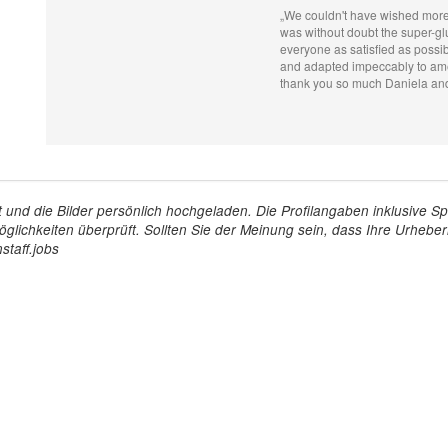
„We couldn't have wished mor
was without doubt the super-glu
everyone as satisfied as possib
and adapted impeccably to amen
thank you so much Daniela and
tellt und die Bilder persönlich hochgeladen. Die Profilangaben inklusiv
glichkeiten überprüft. Sollten Sie der Meinung sein, dass Ihre Urheberr
staff.jobs