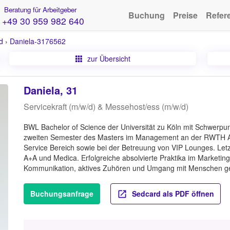
Beratung für Arbeitgeber
Buchung
Preise
Refer
+49 30 959 982 640
d
›
Daniela-3176562
zur Übersicht
Daniela, 31
Servicekraft (m/w/d) & Messehost/ess (m/w/d)
BWL Bachelor of Science der Universität zu Köln mit Schwerpun
zweiten Semester des Masters im Management an der RWTH Aa
Service Bereich sowie bei der Betreuung von VIP Lounges. Letz
A+A und Medica. Erfolgreiche absolvierte Praktika im Marketing
Kommunikation, aktives Zuhören und Umgang mit Menschen g
Buchungsanfrage
Sedcard als PDF öffnen