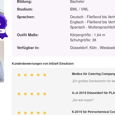
Bildung:
Bachelor
Studium:
BWL / VWL
Sprachen:
Deutsch - Fließend bis Ver
4
Englisch - Fließend bis Ver
Spanisch - Muttersprachlic
Outfit Maße:
Körpergröße : 1,64 m
Schuhgröße: 38
Verfügbar in:
Düsseldorf, Köln , Wiesbad
Kundenbewertungen von InStaff Einsätzen
Medica für Catering Compa
„Ein großes Dankeschön für de
A+A 2019 Düsseldorf für PL
„Sie war super!“
K-2019 für Petrochemical Co