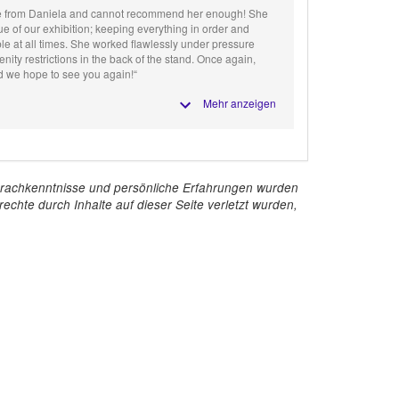
e from Daniela and cannot recommend her enough! She
e of our exhibition; keeping everything in order and
le at all times. She worked flawlessly under pressure
ity restrictions in the back of the stand. Once again,
 we hope to see you again!“
Mehr anzeigen
e Sprachkenntnisse und persönliche Erfahrungen wurden
echte durch Inhalte auf dieser Seite verletzt wurden,