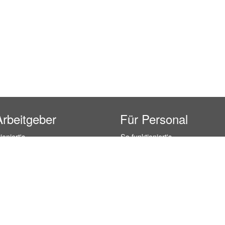
Arbeitgeber
Für Personal
ioniert's
So funktioniert's
gsanfrage
Registrierung
icherheit durch AÜG
Anstellungsverhältnis
& Leistungen
Gehälter-Übersicht
eferenzen
Erfahrungsberichte
 Personal
Hostess Jobs
on Personal
Promotion Jobs