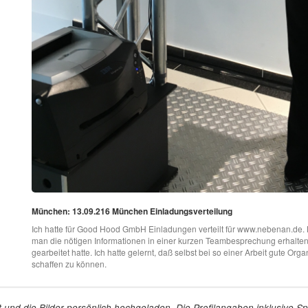
München: 13.09.216 München Einladungsverteilung
Ich hatte für Good Hood GmbH Einladungen verteilt für www.nebenan.de. Mir
man die nötigen Informationen in einer kurzen Teambesprechung erhalte
gearbeitet hatte. Ich hatte gelernt, daß selbst bei so einer Arbeit gute Org
schaffen zu können.
tellt und die Bilder persönlich hochgeladen. Die Profilangaben inklusiv