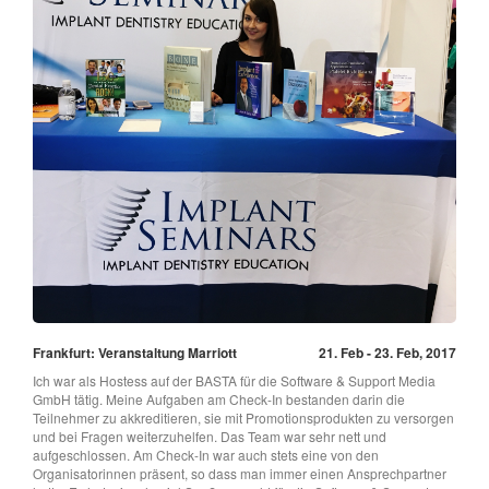
Frankfurt: Veranstaltung Marriott
21. Feb - 23. Feb, 2017
Ich war als Hostess auf der BASTA für die Software & Support Media
GmbH tätig. Meine Aufgaben am Check-In bestanden darin die
Teilnehmer zu akkreditieren, sie mit Promotionsprodukten zu versorgen
und bei Fragen weiterzuhelfen. Das Team war sehr nett und
aufgeschlossen. Am Check-In war auch stets eine von den
Organisatorinnen präsent, so dass man immer einen Ansprechpartner