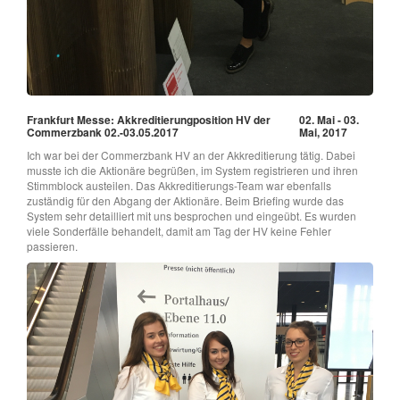
Frankfurt Messe: Akkreditierungposition HV der
02. Mai - 03.
Commerzbank 02.-03.05.2017
Mai, 2017
Ich war bei der Commerzbank HV an der Akkreditierung tätig. Dabei
musste ich die Aktionäre begrüßen, im System registrieren und ihren
Stimmblock austeilen. Das Akkreditierungs-Team war ebenfalls
zuständig für den Abgang der Aktionäre. Beim Briefing wurde das
System sehr detailliert mit uns besprochen und eingeübt. Es wurden
viele Sonderfälle behandelt, damit am Tag der HV keine Fehler
passieren.