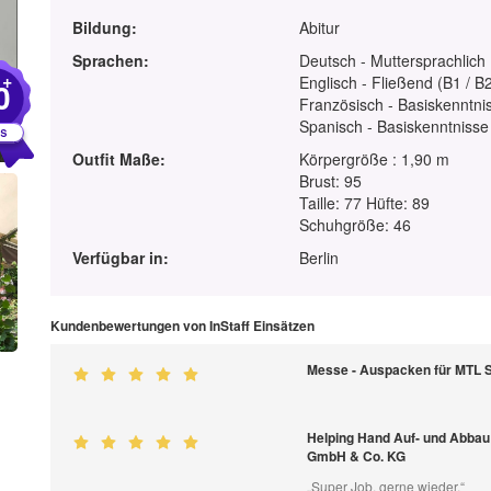
Bildung:
Abitur
Sprachen:
Deutsch - Muttersprachlich
+
Englisch - Fließend (B1 / B
0
Französisch - Basiskenntnis
Spanisch - Basiskenntnisse
Outfit Maße:
Körpergröße : 1,90 m
Brust: 95
Taille: 77 Hüfte: 89
Schuhgröße: 46
Verfügbar in:
Berlin
Kundenbewertungen von InStaff Einsätzen
Messe - Auspacken für MTL 
Helping Hand Auf- und Abbau T
GmbH & Co. KG
„Super Job, gerne wieder.“