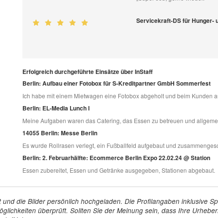
Servicekraft-DS für Hunger- 
Erfolgreich durchgeführte Einsätze über InStaff
Berlin: Aufbau einer Fotobox für S-Kreditpartner GmbH Sommerfest
Ich habe mit einem Mietwagen eine Fotobox abgeholt und beim Kunden a
Berlin: EL-Media Lunch I
Meine Aufgaben waren das Catering, das Essen zu betreuen und allgemein
14055 Berlin: Messe Berlin
Es wurde Rollrasen verlegt, ein Fußballfeld aufgebaut und zusammenges
Berlin: 2. Februarhälfte: Ecommerce Berlin Expo 22.02.24 @ Station
Essen zubereitet, Essen und Getränke ausgegeben, Stationen abgebaut.
tellt und die Bilder persönlich hochgeladen. Die Profilangaben inklusiv
glichkeiten überprüft. Sollten Sie der Meinung sein, dass Ihre Urheberr