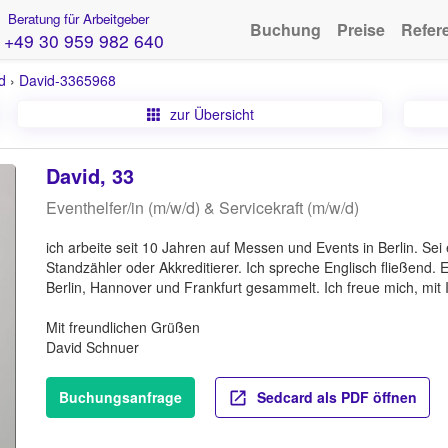
Beratung für Arbeitgeber
Buchung
Preise
Refer
+49 30 959 982 640
d
›
David-3365968
zur Übersicht
David, 33
Eventhelfer/in (m/w/d) & Servicekraft (m/w/d)
ich arbeite seit 10 Jahren auf Messen und Events in Berlin. Sei 
Standzähler oder Akkreditierer. Ich spreche Englisch fließend.
Berlin, Hannover und Frankfurt gesammelt. Ich freue mich, mit 
Mit freundlichen Grüßen
David Schnuer
Buchungsanfrage
Sedcard als PDF öffnen