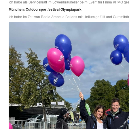
Ich habe als Servicekraft im Löwenbräukeller beim Event für Firma KPMG gea
München: Outdoorsportfestival Olympiapark
Ich habe im Zelt von Radio Arabella Ballons mit Helium gefüllt und Gummibärc