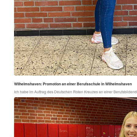
Wilhelmshaven: Promotion an einer Berufsschule in Wilhelmshaven
Ich habe im Auftrag des Deutschen Roten Kreuzes an einer Berufsbilden