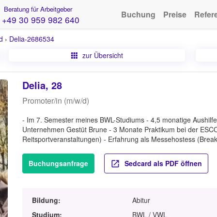
Beratung für Arbeitgeber
Buchung
Preise
Refer
+49 30 959 982 640
d
›
Delia-2686534
zur Übersicht
Delia, 28
Promoter/in (m/w/d)
- Im 7. Semester meines BWL-Studiums - 4,5 monatige Aushilfe a
Unternehmen Gestüt Brune - 3 Monate Praktikum bei der ESCO
Reitsportveranstaltungen) - Erfahrung als Messehostess (Brea
Buchungsanfrage
Sedcard als PDF öffnen
Bildung:
Abitur
Studium:
BWL / VWL