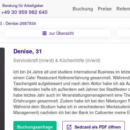
Beratung für Arbeitgeber
Buchung
Preise
Refer
+49 30 959 982 640
d
›
Denise-2687934
zur Übersicht
Denise, 31
Servicekraft (m/w/d) & Küchenhilfe (m/w/d)
Ich bin 24 Jahre alt und studiere International Business im let
einem Cafe/ Restaurant Kellnererfahrung gesammelt. Während d
Taschengeld aufgebessert und nach dem Abitur habe ich als Aup
Wochenenden helfe ich außerdem seit Jahren bei Stadtfesten
habe letztes Jahr auch im Veranstaltungsmanagement eine Thea
Erfahrungen gesammelt. Zudem habe ich bei den Nibelungen Fe
Während dem Studium habe ich in verschiedenen Werkstudenten
Management) nachdem ich bei der Bank im Callcenter meine 
Buchungsanfrage
Sedcard als PDF öffnen