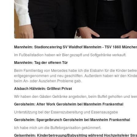
Mannheim: Stadioncatering SV Waldhof Mannheim - TSV 1860 Münche
Im Fußballstadion haben wir Bier gezapft und Softgetränke verkauft.
Mannheim: Tag der offenen Tür
Beim Familientag von Mercedes habe ich die Eisbahn für die Kinder betre
entgegengenommen und neu geschliffen. Außerdem haben wir den Kindern
beim An- oder Ausziehen Probleme gab.
Alsbach Hähnlein: Grillfest Privat
Wir haben den Gästen Getränke angeboten, beim Buffet geholfen und lee
Gerolsheim: After Work Gerolsheim bei Mannheim Frankenthal
Unterstützung bei der Essenszubereitung und Essensausgabe
Gerolsheim: Spargelbrunch Gerolsheim bei Mannheim Frankenthal
Ich habe mich um die Buffetorganisation gekümmert.
Geisenheim: Kinderbetreuung/Babysitting während Hochzeitsfeier Str