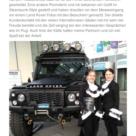
gearbeitet. Eine andere Promoterin und ich bekamen ein Outfit im
Steampunk-Style gestellt und haben draußen vor dem Messeeingang
vor einem Land Rover Fotos mit den Besuchern gemacht. Der direkte
Kundenkontakt mit den vielen internationalen Gästen hat mir sehr viel
Freude bereitet und die Zeit verging bei den interessanten Gesprächen
wie im Flug. Auch trotz der Kälte hatten meine Partnerin und ich viel
Spaß bei der Arbeit.