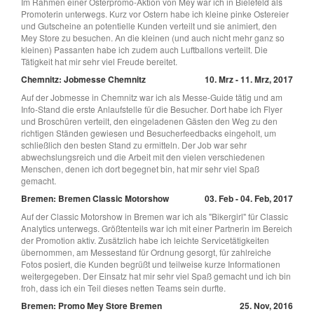
Im Rahmen einer Osterpromo-Aktion von Mey war ich in Bielefeld als
Promoterin unterwegs. Kurz vor Ostern habe ich kleine pinke Ostereier
und Gutscheine an potentielle Kunden verteilt und sie animiert, den
Mey Store zu besuchen. An die kleinen (und auch nicht mehr ganz so
kleinen) Passanten habe ich zudem auch Luftballons verteilt. Die
Tätigkeit hat mir sehr viel Freude bereitet.
Chemnitz: Jobmesse Chemnitz
10. Mrz - 11. Mrz, 2017
Auf der Jobmesse in Chemnitz war ich als Messe-Guide tätig und am
Info-Stand die erste Anlaufstelle für die Besucher. Dort habe ich Flyer
und Broschüren verteilt, den eingeladenen Gästen den Weg zu den
richtigen Ständen gewiesen und Besucherfeedbacks eingeholt, um
schließlich den besten Stand zu ermitteln. Der Job war sehr
abwechslungsreich und die Arbeit mit den vielen verschiedenen
Menschen, denen ich dort begegnet bin, hat mir sehr viel Spaß
gemacht.
Bremen: Bremen Classic Motorshow
03. Feb - 04. Feb, 2017
Auf der Classic Motorshow in Bremen war ich als "Bikergirl" für Classic
Analytics unterwegs. Größtenteils war ich mit einer Partnerin im Bereich
der Promotion aktiv. Zusätzlich habe ich leichte Servicetätigkeiten
übernommen, am Messestand für Ordnung gesorgt, für zahlreiche
Fotos posiert, die Kunden begrüßt und teilweise kurze Informationen
weitergegeben. Der Einsatz hat mir sehr viel Spaß gemacht und ich bin
froh, dass ich ein Teil dieses netten Teams sein durfte.
Bremen: Promo Mey Store Bremen
25. Nov, 2016