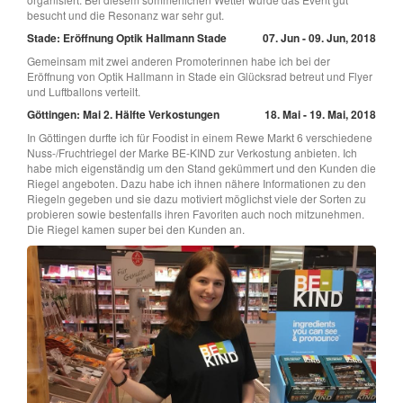
besucht und die Resonanz war sehr gut.
Stade: Eröffnung Optik Hallmann Stade
07. Jun - 09. Jun, 2018
Gemeinsam mit zwei anderen Promoterinnen habe ich bei der
Eröffnung von Optik Hallmann in Stade ein Glücksrad betreut und Flyer
und Luftballons verteilt.
Göttingen: Mai 2. Hälfte Verkostungen
18. Mai - 19. Mai, 2018
In Göttingen durfte ich für Foodist in einem Rewe Markt 6 verschiedene
Nuss-/Fruchtriegel der Marke BE-KIND zur Verkostung anbieten. Ich
habe mich eigenständig um den Stand gekümmert und den Kunden die
Riegel angeboten. Dazu habe ich ihnen nähere Informationen zu den
Riegeln gegeben und sie dazu motiviert möglichst viele der Sorten zu
probieren sowie bestenfalls ihren Favoriten auch noch mitzunehmen.
Die Riegel kamen super bei den Kunden an.