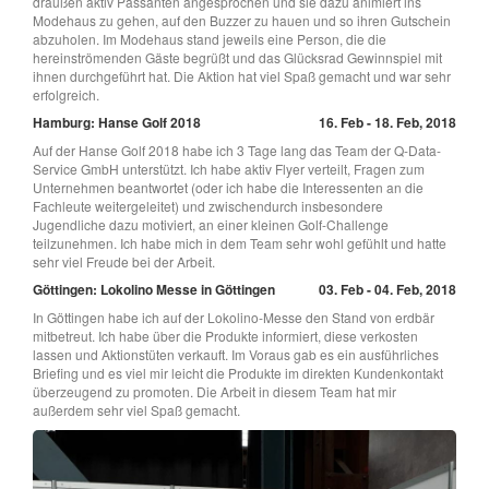
draußen aktiv Passanten angesprochen und sie dazu animiert ins
Modehaus zu gehen, auf den Buzzer zu hauen und so ihren Gutschein
abzuholen. Im Modehaus stand jeweils eine Person, die die
hereinströmenden Gäste begrüßt und das Glücksrad Gewinnspiel mit
ihnen durchgeführt hat. Die Aktion hat viel Spaß gemacht und war sehr
erfolgreich.
Hamburg: Hanse Golf 2018
16. Feb - 18. Feb, 2018
Auf der Hanse Golf 2018 habe ich 3 Tage lang das Team der Q-Data-
Service GmbH unterstützt. Ich habe aktiv Flyer verteilt, Fragen zum
Unternehmen beantwortet (oder ich habe die Interessenten an die
Fachleute weitergeleitet) und zwischendurch insbesondere
Jugendliche dazu motiviert, an einer kleinen Golf-Challenge
teilzunehmen. Ich habe mich in dem Team sehr wohl gefühlt und hatte
sehr viel Freude bei der Arbeit.
Göttingen: Lokolino Messe in Göttingen
03. Feb - 04. Feb, 2018
In Göttingen habe ich auf der Lokolino-Messe den Stand von erdbär
mitbetreut. Ich habe über die Produkte informiert, diese verkosten
lassen und Aktionstüten verkauft. Im Voraus gab es ein ausführliches
Briefing und es viel mir leicht die Produkte im direkten Kundenkontakt
überzeugend zu promoten. Die Arbeit in diesem Team hat mir
außerdem sehr viel Spaß gemacht.