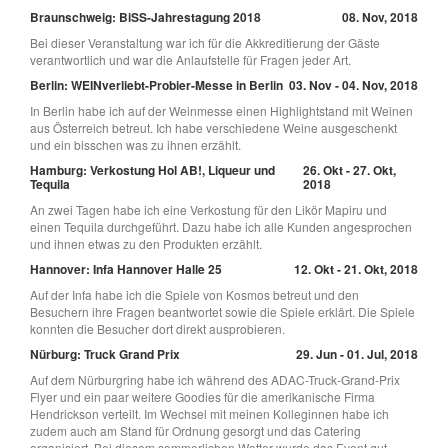
Braunschweig: BiSS-Jahrestagung 2018
08. Nov, 2018
Bei dieser Veranstaltung war ich für die Akkreditierung der Gäste
verantwortlich und war die Anlaufstelle für Fragen jeder Art.
Berlin: WEINverliebt-Probier-Messe in Berlin
03. Nov - 04. Nov, 2018
In Berlin habe ich auf der Weinmesse einen Highlightstand mit Weinen
aus Österreich betreut. Ich habe verschiedene Weine ausgeschenkt
und ein bisschen was zu ihnen erzählt.
Hamburg: Verkostung Hol AB!, Liqueur und
26. Okt - 27. Okt,
Tequila
2018
An zwei Tagen habe ich eine Verkostung für den Likör Mapiru und
einen Tequila durchgeführt. Dazu habe ich alle Kunden angesprochen
und ihnen etwas zu den Produkten erzählt.
Hannover: Infa Hannover Halle 25
12. Okt - 21. Okt, 2018
Auf der Infa habe ich die Spiele von Kosmos betreut und den
Besuchern ihre Fragen beantwortet sowie die Spiele erklärt. Die Spiele
konnten die Besucher dort direkt ausprobieren.
Nürburg: Truck Grand Prix
29. Jun - 01. Jul, 2018
Auf dem Nürburgring habe ich während des ADAC-Truck-Grand-Prix
Flyer und ein paar weitere Goodies für die amerikanische Firma
Hendrickson verteilt. Im Wechsel mit meinen Kolleginnen habe ich
zudem auch am Stand für Ordnung gesorgt und das Catering
organisiert. Bei diesem sommerlichen Wetter wurde das Event gut