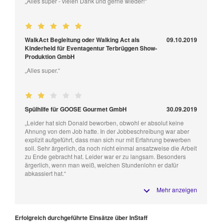
„Alles super - vielen Dank und gerne wieder!“
WalkAct Begleitung oder Walking Act als
09.10.2019
Kinderheld für Eventagentur Terbrüggen Show-
Produktion GmbH
„Alles super.“
Spülhilfe für GOOSE Gourmet GmbH
30.09.2019
„Leider hat sich Donald beworben, obwohl er absolut keine
Ahnung von dem Job hatte. In der Jobbeschreibung war aber
explizit aufgeführt, dass man sich nur mit Erfahrung bewerben
soll. Sehr ärgerlich, da noch nicht einmal ansatzweise die Arbeit
zu Ende gebracht hat. Leider war er zu langsam. Besonders
ärgerlich, wenn man weiß, welchen Stundenlohn er dafür
abkassiert hat.“
Mehr anzeigen
Erfolgreich durchgeführte Einsätze über InStaff