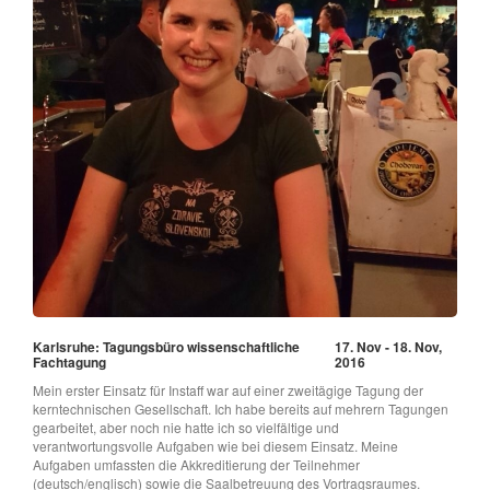
Karlsruhe: Tagungsbüro wissenschaftliche
17. Nov - 18. Nov,
Fachtagung
2016
Mein erster Einsatz für Instaff war auf einer zweitägige Tagung der
kerntechnischen Gesellschaft. Ich habe bereits auf mehrern Tagungen
gearbeitet, aber noch nie hatte ich so vielfältige und
verantwortungsvolle Aufgaben wie bei diesem Einsatz. Meine
Aufgaben umfassten die Akkreditierung der Teilnehmer
(deutsch/englisch) sowie die Saalbetreuung des Vortragsraumes.