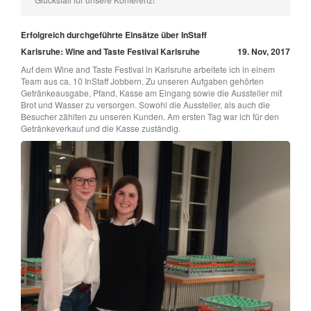
Erfolgreich durchgeführte Einsätze über InStaff
Karlsruhe: Wine and Taste Festival Karlsruhe
19. Nov, 2017
Auf dem Wine and Taste Festival in Karlsruhe arbeitete ich in einem
Team aus ca. 10 InStaff Jobbern. Zu unseren Aufgaben gehörten
Getränkeausgabe, Pfand, Kasse am Eingang sowie die Aussteller mit
Brot und Wasser zu versorgen. Sowohl die Aussteller, als auch die
Besucher zählten zu unseren Kunden. Am ersten Tag war ich für den
Getränkeverkauf und die Kasse zuständig.