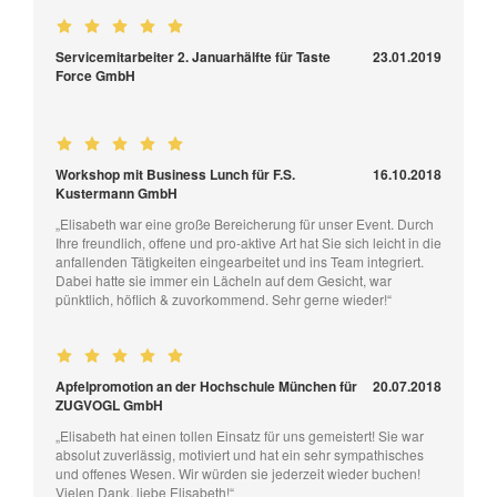
Servicemitarbeiter 2. Januarhälfte für Taste
23.01.2019
Force GmbH
Workshop mit Business Lunch für F.S.
16.10.2018
Kustermann GmbH
„Elisabeth war eine große Bereicherung für unser Event. Durch
Ihre freundlich, offene und pro-aktive Art hat Sie sich leicht in die
anfallenden Tätigkeiten eingearbeitet und ins Team integriert.
Dabei hatte sie immer ein Lächeln auf dem Gesicht, war
pünktlich, höflich & zuvorkommend. Sehr gerne wieder!“
Apfelpromotion an der Hochschule München für
20.07.2018
ZUGVOGL GmbH
„Elisabeth hat einen tollen Einsatz für uns gemeistert! Sie war
absolut zuverlässig, motiviert und hat ein sehr sympathisches
und offenes Wesen. Wir würden sie jederzeit wieder buchen!
Vielen Dank, liebe Elisabeth!“