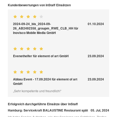
Kundenbewertungen von InStaff Einsätzen
2024-09-24_bis_2024-09-
01.10.2024
26_AB2492358_groupm_RWE_CLB_HH für
Inovisco Mobile Media GmbH
Evenethelfer für element of art GmbH
23.09.2024
Abbau Event - 17.09.2024 für element of art
23.09.2024
GmbH
„Sehr kompetente und freundlich!“
Erfolgreich durchgeführte Einsätze über InStaff
Hamburg: Servicekraft BALAUSTINE Restaurant spät
05. Jul, 2024
Ich habe Service Aufgaben, wie das Servieren von Getränken, Zapfen