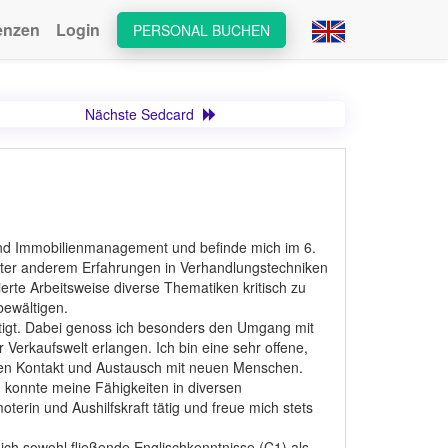
enzen
Login
PERSONAL BUCHEN
Nächste Sedcard
 und Immobilienmanagement und befinde mich im 6.
ter anderem Erfahrungen in Verhandlungstechniken
rte Arbeitsweise diverse Thematiken kritisch zu
bewältigen.
tigt. Dabei genoss ich besonders den Umgang mit
erkaufswelt erlangen. Ich bin eine sehr offene,
 den Kontakt und Austausch mit neuen Menschen.
h konnte meine Fähigkeiten in diversen
terin und Aushilfskraft tätig und freue mich stets
h sowohl fließende Englischkenntnisse (C1) als