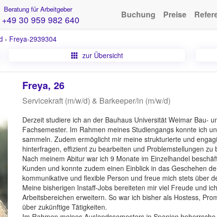
Beratung für Arbeitgeber
Buchung
Preise
Refer
+49 30 959 982 640
d
›
Freya-2939304
zur Übersicht
Freya, 26
Servicekraft (m/w/d) & Barkeeper/in (m/w/d)
Derzeit studiere ich an der Bauhaus Universität Weimar Bau-
Fachsemester. Im Rahmen meines Studiengangs konnte ich un
sammeln. Zudem ermöglicht mir meine strukturierte und engagie
hinterfragen, effizient zu bearbeiten und Problemstellungen zu 
Nach meinem Abitur war ich 9 Monate im Einzelhandel beschäf
Kunden und konnte zudem einen Einblick in das Geschehen der V
kommunikative und flexible Person und freue mich stets über
Meine bisherigen Instaff-Jobs bereiteten mir viel Freude und ic
Arbeitsbereichen erweitern. So war ich bisher als Hostess, Promo
über zukünftige Tätigkeiten.
Im Rahmen meines Auslandssemesters in Spanien beherrsche ic