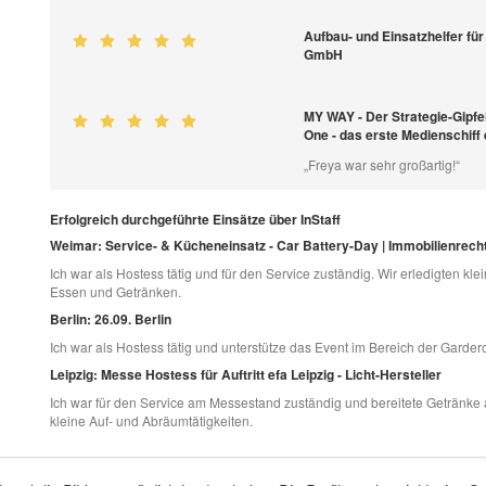
Aufbau- und Einsatzhelfer fü
GmbH
MY WAY - Der Strategie-Gipfe
One - das erste Medienschiff
„Freya war sehr großartig!“
Erfolgreich durchgeführte Einsätze über InStaff
Weimar: Service- & Kücheneinsatz - Car Battery-Day | Immobilienrech
Ich war als Hostess tätig und für den Service zuständig. Wir erledigten k
Essen und Getränken.
Berlin: 26.09. Berlin
Ich war als Hostess tätig und unterstütze das Event im Bereich der Garde
Leipzig: Messe Hostess für Auftritt efa Leipzig - Licht-Hersteller
Ich war für den Service am Messestand zuständig und bereitete Getränke 
kleine Auf- und Abräumtätigkeiten.