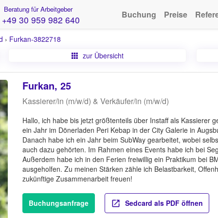
Beratung für Arbeitgeber
Buchung
Preise
Refer
+49 30 959 982 640
d
›
Furkan-3822718
zur Übersicht
Furkan, 25
Kassierer/in (m/w/d) & Verkäufer/in (m/w/d)
Hallo, ich habe bis jetzt größtenteils über Instaff als Kassierer
ein Jahr im Dönerladen Peri Kebap in der City Galerie in Augsb
Danach habe ich ein Jahr beim SubWay gearbeitet, wobei selb
auch dazu gehörten. Im Rahmen eines Events habe ich bei Segm
Außerdem habe ich in den Ferien freiwillig ein Praktikum bei 
ausgeholfen. Zu meinen Stärken zähle ich Belastbarkeit, Offenh
zukünftige Zusammenarbeit freuen!
Buchungsanfrage
Sedcard als PDF öffnen