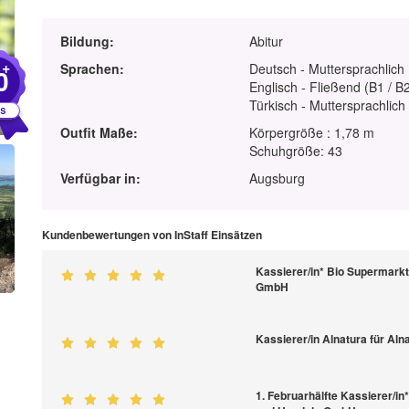
Bildung:
Abitur
+
Sprachen:
Deutsch - Muttersprachlich
0
Englisch - Fließend (B1 / B
Türkisch - Muttersprachlich
Outfit Maße:
Körpergröße : 1,78 m
Schuhgröße: 43
Verfügbar in:
Augsburg
Kundenbewertungen von InStaff Einsätzen
Kassierer/in* Bio Supermarkt
GmbH
Kassierer/in Alnatura für Al
1. Februarhälfte Kassierer/in