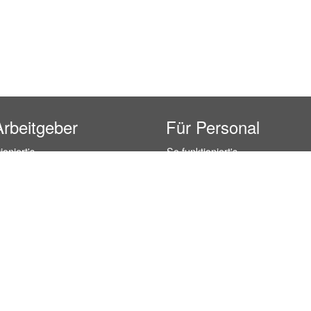
Arbeitgeber
Für Personal
ioniert's
So funktioniert's
gsanfrage
Registrierung
icherheit durch AÜG
Anstellungsverhältnis
& Leistungen
Gehälter-Übersicht
eferenzen
Erfahrungsberichte
 Personal
Hostess Jobs
on Personal
Promotion Jobs
 Personal
Service / Kellner Jobs
ersonal
Eventhelfer Jobs