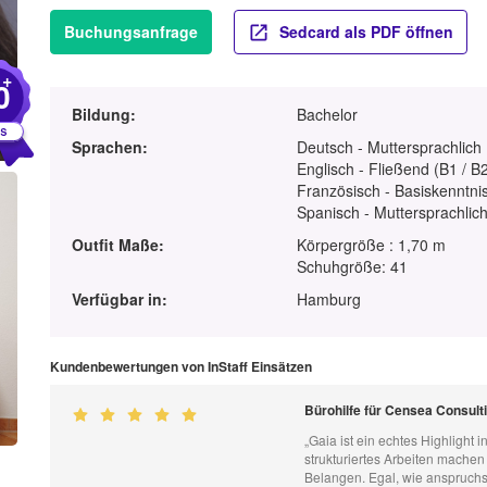
Buchungsanfrage
Sedcard als PDF öffnen
+
0
Bildung:
Bachelor
Sprachen:
Deutsch - Muttersprachlich
Englisch - Fließend (B1 / B
Französisch - Basiskenntnis
Spanisch - Muttersprachlic
Outfit Maße:
Körpergröße : 1,70 m
Schuhgröße: 41
Verfügbar in:
Hamburg
Kundenbewertungen von InStaff Einsätzen
Bürohilfe für Censea Consul
„Gaia ist ein echtes Highlight
strukturiertes Arbeiten machen 
Belangen. Egal, wie anspruchsv