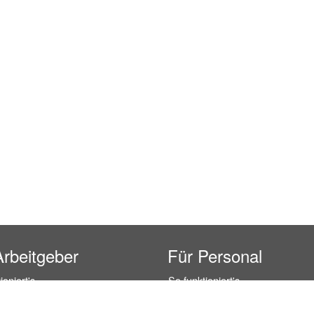
Arbeitgeber
Für Personal
ioniert's
So funktioniert's
gsanfrage
Registrierung