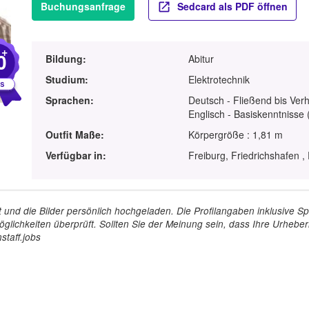
Buchungsanfrage
Sedcard als PDF öffnen
+
0
Bildung:
Abitur
Studium:
Elektrotechnik
Sprachen:
Deutsch - Fließend bis Ver
Englisch - Basiskenntnisse 
Outfit Maße:
Körpergröße : 1,81 m
Verfügbar in:
Freiburg, Friedrichshafen ,
tellt und die Bilder persönlich hochgeladen. Die Profilangaben inklusiv
glichkeiten überprüft. Sollten Sie der Meinung sein, dass Ihre Urheberr
staff.jobs