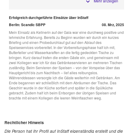
Mehr anzeigen
Erfolgreich durchgeführte Einsätze über InStaff
Berlin: Scandic SBPP
08. Mrz, 2025
Mein Einsatz als Kellnerin auf der Gala war eine durchweg positive und
lehrreiche Erfahrung. Bereits zu Beginn wurden wir durch ein kurzes
Briefing und einen Probedurchlauf gut auf den Ablauf des
Speiseservices vorbereitet. In der Vorbereitungsphase half ich mit,
Butterteller und Wasserkaraffen an die fertig gedeckten Tische zu
bringen. Kurz darauf trafen die ersten Gäste ein, und gemeinsam mit
zwei Kollegen war ich für das Getränkeservieren an mehreren Tischen
zuständig. Beim Servieren der Speisen – von der Vorspeise über das
Hauptgericht bis zum Nachtisch – lief alles reibungslos.
Währenddessen versorgte ich die Gäste weiterhin mit Getränken. Am
Ende begannen wir schließlich mit dem Abräumen der Tische. Das
Geschirr wurde in der Küche sortiert und später in die Spülküche
gebracht. Zudem half ich beim Entsorgen der übrigen Speisen und
brachte mit einem Kollegen die leeren Weinflaschen weg.
Rechtlicher Hinweis
Die Person hat ihr Profil auf InStaff eigenständig erstellt und die