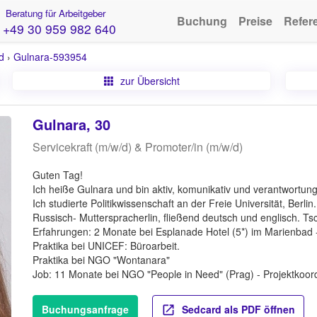
Beratung für Arbeitgeber
Buchung
Preise
Refer
+49 30 959 982 640
d
›
Gulnara-593954
zur Übersicht
Gulnara, 30
Servicekraft (m/w/d) & Promoter/in (m/w/d)
Guten Tag!
Ich heiße Gulnara und bin aktiv, komunikativ und verantwortung
Ich studierte Politikwissenschaft an der Freie Universität, Berlin.
Russisch- Mutterspracherlin, fließend deutsch und englisch. Ts
Erfahrungen: 2 Monate bei Esplanade Hotel (5*) im Marienbad -
Praktika bei UNICEF: Büroarbeit.
Praktika bei NGO "Wontanara"
Job: 11 Monate bei NGO "People in Need" (Prag) - Projektkoord
Buchungsanfrage
Sedcard als PDF öffnen