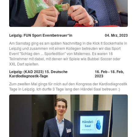
Leipzig: FUN Sport Eventbetreuer*in
04. Mrz, 2023
Am Samstag ging es am späten Nachmittag in die Kick It Sockerhalle in
Leipzig und zusammen mit einem Kollegen betreuten wir das Sport
Event "Schlag den ... Sportedition" von Misterneo. Es waren 16
Teilnehmer mit dabei, mit denen wir Spiele wie Bubbel Soccer oder
XXL Dart spielten.
Leipzig: (KAD 2023) 15. Deutsche
16. Feb - 18. Feb,
Kardiodiagnostik-Tage
2023
Zum zweiten Mal gings für mich auf den Kongress der Kardiodiagnostik
Tage in Leipzig. Ich durfte 3 Tage lang den Händel Saal betreuen :)