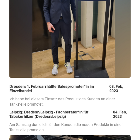
Dresden: 1. Februarrhälfte Salespromoter*in im
08. Feb,
Einzelhandel
2023
Ich habe bei diesem Einsatz das Produkt des Kunden an einer
Tankstelle promotet.
Leipzig: Dredesn/Leipzig - Fachberater*In für
04. Feb,
Tabakerhitzer (Dredesn/Leipzig)
2023
Am Samstag durfte ich für den Kunden die neuen Produkte in einer
Tankstelle promoten.