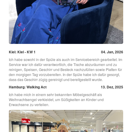
Kiel: Kiel - KW 1
04. Jan, 2026
Ich habe sowohl in der Spüle als auch im Servicebereich gearbeitet. Im
Service war ich dafür verantwortlich, die Tische abzuräumen und zu
reinigen, Speisen, Geschirr und Besteck nachzufüllen sowie Platten für
den morgigen Tag vorzubereiten. In der Spüle habe ich dafür gesorgt,
dass das Geschirr zügig gereinigt und bereitgestellt wurde.
Hamburg: Walking Act
13. Dez, 2025
Ich habe mich in einem sehr bekannten Möbelgeschäft als
Weihnachtsengel verkleidet, um Süßigkeiten an Kinder und
Erwachsene zu verteilen.