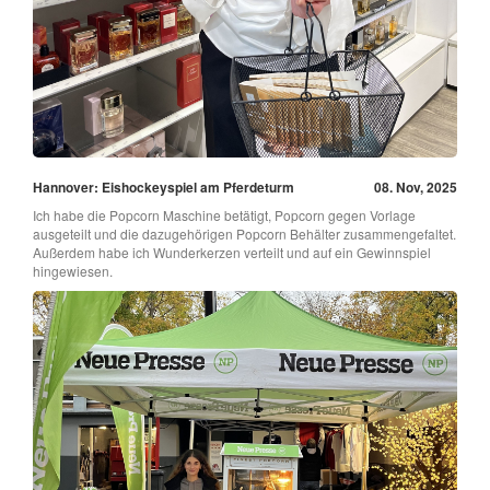
Hannover: Eishockeyspiel am Pferdeturm
08. Nov, 2025
Ich habe die Popcorn Maschine betätigt, Popcorn gegen Vorlage
ausgeteilt und die dazugehörigen Popcorn Behälter zusammengefaltet.
Außerdem habe ich Wunderkerzen verteilt und auf ein Gewinnspiel
hingewiesen.