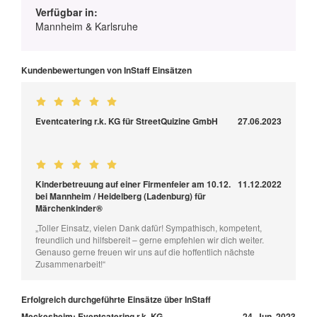
Verfügbar in:
Mannheim & Karlsruhe
Kundenbewertungen von InStaff Einsätzen
Eventcatering r.k. KG für StreetQuizine GmbH
27.06.2023
Kinderbetreuung auf einer Firmenfeier am 10.12.
11.12.2022
bei Mannheim / Heidelberg (Ladenburg) für
Märchenkinder®
„Toller Einsatz, vielen Dank dafür! Sympathisch, kompetent,
freundlich und hilfsbereit – gerne empfehlen wir dich weiter.
Genauso gerne freuen wir uns auf die hoffentlich nächste
Zusammenarbeit!“
Erfolgreich durchgeführte Einsätze über InStaff
Meckesheim: Eventcatering r.k. KG
24. Jun, 2023