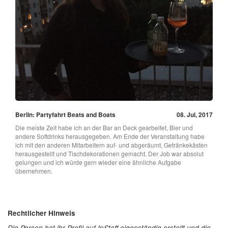
Berlin: Partyfahrt Beats and Boats
08. Jul, 2017
Die meiste Zeit habe ich an der Bar an Deck gearbeitet, Bier und
andere Softdrinks herausgegeben. Am Ende der Veranstaltung habe
ich mit den anderen Mitarbeitern auf- und abgeräumt, Getränkekästen
herausgestellt und Tischdekorationen gemacht. Der Job war absolut
gelungen und ich würde gern wieder eine ähnliche Aufgabe
übernehmen.
Rechtlicher Hinweis
Die Person hat ihr Profil auf InStaff eigenständig erstellt und die