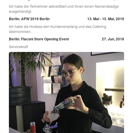
Ich habe die Teilnehmer akkreditiert und ihnen einen Namensbadge
ausgehändigt
Berlin: APW 2019 Berlin
13. Mai - 15. Mai, 2019
Ich habe als Hostess den Kundenempfang und das Catering
übernommen.
Berlin: Flaconi Store Opening Event
27. Jun, 2018
Servicekraft