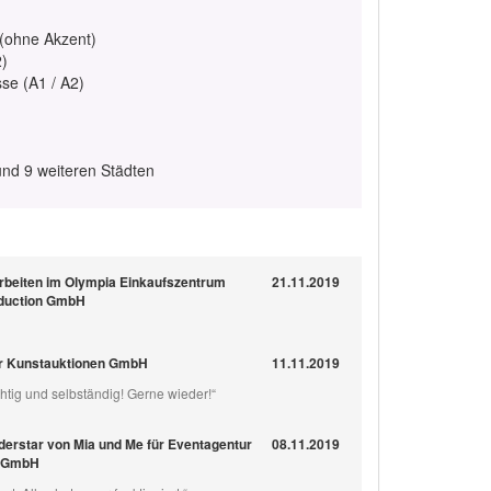
 (ohne Akzent)
2)
se (A1 / A2)
nd 9 weiteren Städten
rbeiten im Olympia Einkaufszentrum
21.11.2019
oduction GmbH
er Kunstauktionen GmbH
11.11.2019
chtig und selbständig! Gerne wieder!“
derstar von Mia und Me für Eventagentur
08.11.2019
n GmbH