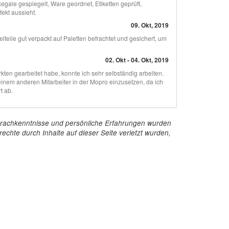
gale gespiegelt, Ware geordnet, Etiketten geprüft,
ekt aussieht.
09. Okt, 2019
eile gut verpackt auf Paletten befrachtet und gesichert, um
02. Okt - 04. Okt, 2019
kten gearbeitet habe, konnte ich sehr selbständig arbeiten.
einem anderen Mitarbeiter in der Mopro einzusetzen, da ich
t ab.
e Sprachkenntnisse und persönliche Erfahrungen wurden
echte durch Inhalte auf dieser Seite verletzt wurden,
Kontakt