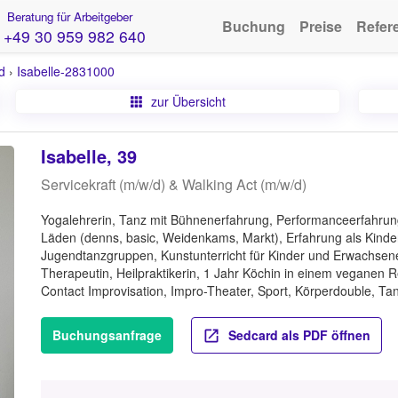
Beratung für Arbeitgeber
Buchung
Preise
Refer
+49 30 959 982 640
d
›
Isabelle-2831000
zur Übersicht
Isabelle, 39
Servicekraft (m/w/d) & Walking Act (m/w/d)
Yogalehrerin, Tanz mit Bühnenerfahrung, Performanceerfahrung,
Läden (denns, basic, Weidenkams, Markt), Erfahrung als Kinder
Jugendtanzgruppen, Kunstunterricht für Kinder und Erwachsene
Therapeutin, Heilpraktikerin, 1 Jahr Köchin in einem veganen 
Contact Improvisation, Impro-Theater, Sport, Körperdouble, Ta
Buchungsanfrage
Sedcard als PDF öffnen