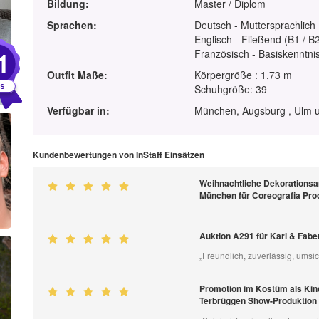
Bildung:
Master / Diplom
Sprachen:
Deutsch - Muttersprachlich
Englisch - Fließend (B1 / B
1
Französisch - Basiskenntnis
Outfit Maße:
Körpergröße : 1,73 m
Schuhgröße: 39
Verfügbar in:
München, Augsburg , Ulm u
Kundenbewertungen von InStaff Einsätzen
Weihnachtliche Dekorationsa
München für Coreografia Pr
Auktion A291 für Karl & Fab
„Freundlich, zuverlässig, umsi
Promotion im Kostüm als Kin
Terbrüggen Show-Produktio