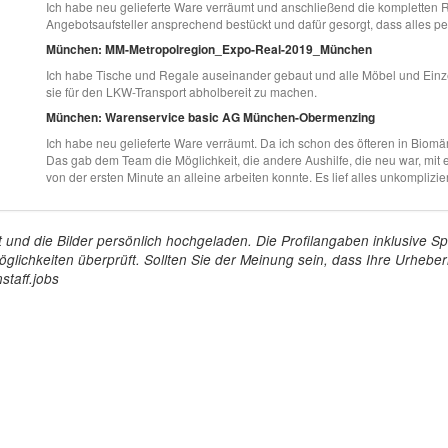
Ich habe neu gelieferte Ware verräumt und anschließend die kompletten Re
Angebotsaufsteller ansprechend bestückt und dafür gesorgt, dass alles pef
München: MM-Metropolregion_Expo-Real-2019_München
Ich habe Tische und Regale auseinander gebaut und alle Möbel und Einzelt
sie für den LKW-Transport abholbereit zu machen.
München: Warenservice basic AG München-Obermenzing
Ich habe neu gelieferte Ware verräumt. Da ich schon des öfteren in Biomär
Das gab dem Team die Möglichkeit, die andere Aushilfe, die neu war, mit 
von der ersten Minute an alleine arbeiten konnte. Es lief alles unkomplizier
tellt und die Bilder persönlich hochgeladen. Die Profilangaben inklusiv
glichkeiten überprüft. Sollten Sie der Meinung sein, dass Ihre Urheberr
staff.jobs
Arbeitgeber
Für Personal