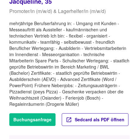
Jacqueline, 35
Promoter/in (m/w/d) & Lagerhelfer/in (m/w/d)
mehrjährige Berufserfahrung in: - Umgang mit Kunden -
Messeauftritt als Aussteller - kaufmännischen und
technischen Vertrieb Ich bin: - flexibel - organisiert -
kommunikativ - teamfähig - selbstbewusst - freundlich
Beruflicher Wertegang: - Ausbilderin - Vertriebsmitarbeiterin
im Innendienst - Messeorganisation - technische
Mitarbeiterin Spare Parts - Schulischer Wertegang: - staatlich
geprüfte Betriebswirtin im Bereich Marketing / BWL
(Bachelor) Zertifikate: - staatlich geprüfte Betriebswirtin -
Ausbilderschein (AEVO) - Advanced Zertifikate (Word /
PowerPoint) Frühere Nebenjobs: - Zeitungsausträgerin -
Pizzadienst (joeys Pizza) - Geschenke verpacken über die
Weihnachtszeit (Osiander) - Ferienjob (Bosch) -
Regaleinräumerin (Drogerie Müller)
Buchungsanfrage
Sedcard als PDF öffnen