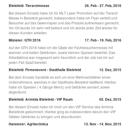
Bielefeld: Tierarztmesse
26. Feb - 27. Feb, 2016
Bei diesem Einsatz habe ich für MLT Laser Promotion auf der Tierarzt
Messe in Bielefeld gemacht. Insbesondere habe ich Flyer verteilt und
Besucher auf das Gewinnspiel und das Produkt aufmerksam gemacht.
Vor Ort wurde ich sehr nett betreut und ich würde jeder Zeit wieder für
diesen Kunden arbeiten.
Münster: GTH 2016
17. Feb - 19. Feb, 2016
Auf der GTH 2016 habe ich die Gäste der Fachbesuchermesse mit
warmen und kalten Getränken, sowie kleinen Speisen bewirtet. Das
Arbeitsklima war insgesamt sehr freundlich und der Job hat mir auf
jeden Fall Spaß bereitet.
Bielefeld: Firmenevent - Stadthalle Bielefeld
12. Dez, 2015
Bei dem Einsatz handelte es sich um eine Weihnachtsfeier eines
Unternehmens, welches in der Stadthalle Bielefeld stattfand. Hierbei
habe ich Speisen ( 4 Gänge Menü) und Getränke serviert, sowie
abgeräumt.
Bielefeld: Arminia Bielefeld - VIP Raum
05. Dez, 2015
Bei diesem Einsatz habe ich mich um den VIP Service des Arminia
Bielefelds gekümmert. Hierbei ging es insbesondere darum den VIP
Gästen Getränke zu bringen und abzuräumen.
Hannover: Agritechnica
13. Nov - 14. Nov, 2015