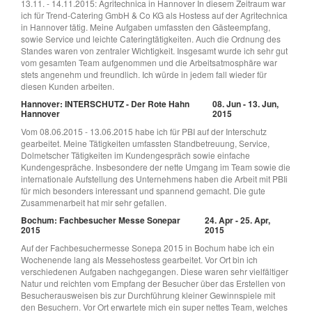
13.11. - 14.11.2015: Agritechnica in Hannover In diesem Zeitraum war
ich für Trend-Catering GmbH & Co KG als Hostess auf der Agritechnica
in Hannover tätig. Meine Aufgaben umfassten den Gästeempfang,
sowie Service und leichte Cateringtätigkeiten. Auch die Ordnung des
Standes waren von zentraler Wichtigkeit. Insgesamt wurde ich sehr gut
vom gesamten Team aufgenommen und die Arbeitsatmosphäre war
stets angenehm und freundlich. Ich würde in jedem fall wieder für
diesen Kunden arbeiten.
Hannover: INTERSCHUTZ - Der Rote Hahn
08. Jun - 13. Jun,
Hannover
2015
Vom 08.06.2015 - 13.06.2015 habe ich für PBI auf der Interschutz
gearbeitet. Meine Tätigkeiten umfassten Standbetreuung, Service,
Dolmetscher Tätigkeiten im Kundengespräch sowie einfache
Kundengespräche. Insbesondere der nette Umgang im Team sowie die
internationale Aufstellung des Unternehmens haben die Arbeit mit PBIi
für mich besonders interessant und spannend gemacht. Die gute
Zusammenarbeit hat mir sehr gefallen.
Bochum: Fachbesucher Messe Sonepar
24. Apr - 25. Apr,
2015
2015
Auf der Fachbesuchermesse Sonepa 2015 in Bochum habe ich ein
Wochenende lang als Messehostess gearbeitet. Vor Ort bin ich
verschiedenen Aufgaben nachgegangen. Diese waren sehr vielfältiger
Natur und reichten vom Empfang der Besucher über das Erstellen von
Besucherausweisen bis zur Durchführung kleiner Gewinnspiele mit
den Besuchern. Vor Ort erwartete mich ein super nettes Team, welches