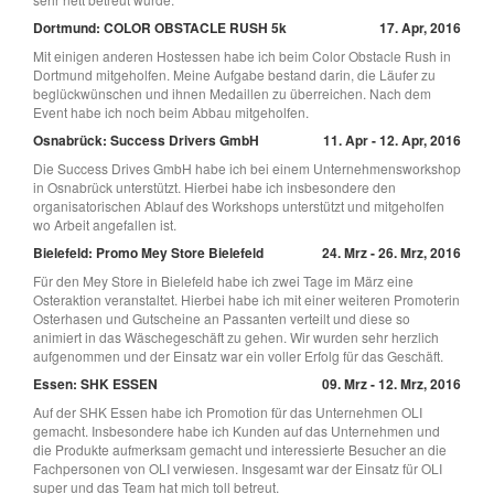
Dortmund: COLOR OBSTACLE RUSH 5k
17. Apr, 2016
Mit einigen anderen Hostessen habe ich beim Color Obstacle Rush in
Dortmund mitgeholfen. Meine Aufgabe bestand darin, die Läufer zu
beglückwünschen und ihnen Medaillen zu überreichen. Nach dem
Event habe ich noch beim Abbau mitgeholfen.
Osnabrück: Success Drivers GmbH
11. Apr - 12. Apr, 2016
Die Success Drives GmbH habe ich bei einem Unternehmensworkshop
in Osnabrück unterstützt. Hierbei habe ich insbesondere den
organisatorischen Ablauf des Workshops unterstützt und mitgeholfen
wo Arbeit angefallen ist.
Bielefeld: Promo Mey Store Bielefeld
24. Mrz - 26. Mrz, 2016
Für den Mey Store in Bielefeld habe ich zwei Tage im März eine
Osteraktion veranstaltet. Hierbei habe ich mit einer weiteren Promoterin
Osterhasen und Gutscheine an Passanten verteilt und diese so
animiert in das Wäschegeschäft zu gehen. Wir wurden sehr herzlich
aufgenommen und der Einsatz war ein voller Erfolg für das Geschäft.
Essen: SHK ESSEN
09. Mrz - 12. Mrz, 2016
Auf der SHK Essen habe ich Promotion für das Unternehmen OLI
gemacht. Insbesondere habe ich Kunden auf das Unternehmen und
die Produkte aufmerksam gemacht und interessierte Besucher an die
Fachpersonen von OLI verwiesen. Insgesamt war der Einsatz für OLI
super und das Team hat mich toll betreut.