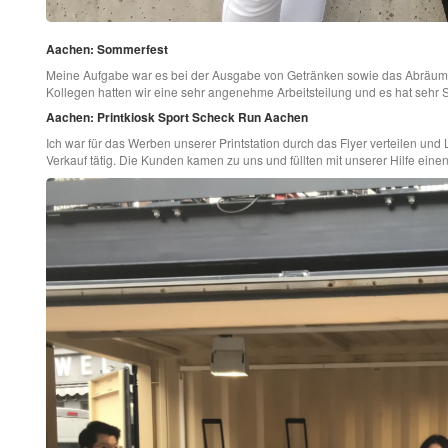
Aachen: Sommerfest
Meine Aufgabe war es bei der Ausgabe von Getränken sowie das Abräumen
Kollegen hatten wir eine sehr angenehme Arbeitsteilung und es hat sehr
Aachen: Printkiosk Sport Scheck Run Aachen
Ich war für das Werben unserer Printstation durch das Flyer verteilen u
Verkauf tätig. Die Kunden kamen zu uns und füllten mit unserer Hilfe eine