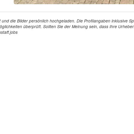
tellt und die Bilder persönlich hochgeladen. Die Profilangaben inklusiv
glichkeiten überprüft. Sollten Sie der Meinung sein, dass Ihre Urheberr
staff.jobs
Arbeitgeber
Für Personal
ioniert's
So funktioniert's
gsanfrage
Registrierung
icherheit durch AÜG
Anstellungsverhältnis
& Leistungen
Gehälter-Übersicht
eferenzen
Erfahrungsberichte
 Personal
Hostess Jobs