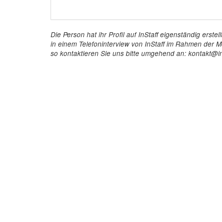
Die Person hat ihr Profil auf InStaff eigenständig ers
in einem Telefoninterview von InStaff im Rahmen der Mö
so kontaktieren Sie uns bitte umgehend an: kontakt@in
InStaff
Für 
Startseite
So funkt
Über InStaff
Buchun
Karriere
Rechtss
Impressum
Kosten 
Login
Kundenr
Messekalender
Hostess