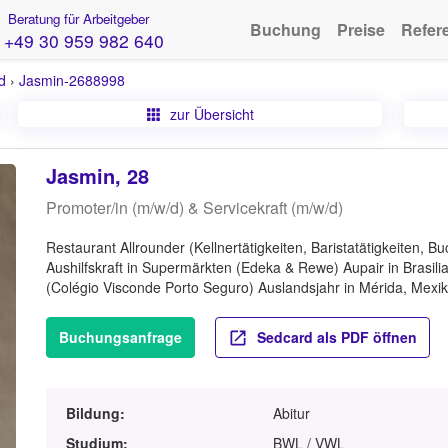
Beratung für Arbeitgeber
Buchung
Preise
Refer
+49 30 959 982 640
d
›
Jasmin-2688998
zur Übersicht
Jasmin, 28
Promoter/in (m/w/d) & Servicekraft (m/w/d)
Restaurant Allrounder (Kellnertätigkeiten, Baristatätigkeiten, 
Aushilfskraft in Supermärkten (Edeka & Rewe) Aupair in Brasilia
(Colégio Visconde Porto Seguro) Auslandsjahr in Mérida, Mexi
Buchungsanfrage
Sedcard als PDF öffnen
Bildung:
Abitur
Studium:
BWL / VWL