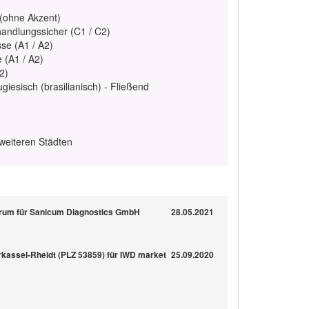
 (ohne Akzent)
handlungssicher (C1 / C2)
se (A1 / A2)
e (A1 / A2)
2)
giesisch (brasilianisch) - Fließend
weiteren Städten
ntrum für Sanicum Diagnostics GmbH
28.05.2021
kassel-Rheidt (PLZ 53859) für IWD market
25.09.2020