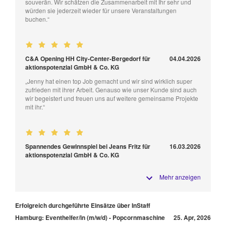
souverän. Wir schätzen die Zusammenarbeit mit Ihr sehr und
würden sie jederzeit wieder für unsere Veranstaltungen
buchen.“
C&A Opening HH City-Center-Bergedorf für
04.04.2026
aktionspotenzial GmbH & Co. KG
„Jenny hat einen top Job gemacht und wir sind wirklich super
zufrieden mit ihrer Arbeit. Genauso wie unser Kunde sind auch
wir begeistert und freuen uns auf weitere gemeinsame Projekte
mit ihr.“
Spannendes Gewinnspiel bei Jeans Fritz für
16.03.2026
aktionspotenzial GmbH & Co. KG
Mehr anzeigen
Erfolgreich durchgeführte Einsätze über InStaff
Hamburg: Eventhelfer/in (m/w/d) - Popcornmaschine
25. Apr, 2026