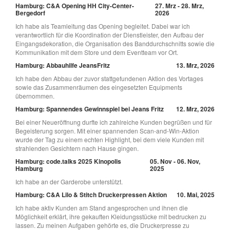
Hamburg: C&A Opening HH City-Center-
27. Mrz - 28. Mrz,
Bergedorf
2026
Ich habe als Teamleitung das Opening begleitet. Dabei war ich
verantwortlich für die Koordination der Dienstleister, den Aufbau der
Eingangsdekoration, die Organisation des Banddurchschnitts sowie die
Kommunikation mit dem Store und dem Eventteam vor Ort.
Hamburg: Abbauhilfe JeansFritz
13. Mrz, 2026
Ich habe den Abbau der zuvor stattgefundenen Aktion des Vortages
sowie das Zusammenräumen des eingesetzten Equipments
übernommen.
Hamburg: Spannendes Gewinnspiel bei Jeans Fritz
12. Mrz, 2026
Bei einer Neueröffnung durfte ich zahlreiche Kunden begrüßen und für
Begeisterung sorgen. Mit einer spannenden Scan-and-Win-Aktion
wurde der Tag zu einem echten Highlight, bei dem viele Kunden mit
strahlenden Gesichtern nach Hause gingen.
Hamburg: code.talks 2025 Kinopolis
05. Nov - 06. Nov,
Hamburg
2025
Ich habe an der Garderobe unterstützt.
Hamburg: C&A Lilo & Stitch Druckerpressen Aktion
10. Mai, 2025
Ich habe aktiv Kunden am Stand angesprochen und ihnen die
Möglichkeit erklärt, ihre gekauften Kleidungsstücke mit bedrucken zu
lassen. Zu meinen Aufgaben gehörte es, die Druckerpresse zu