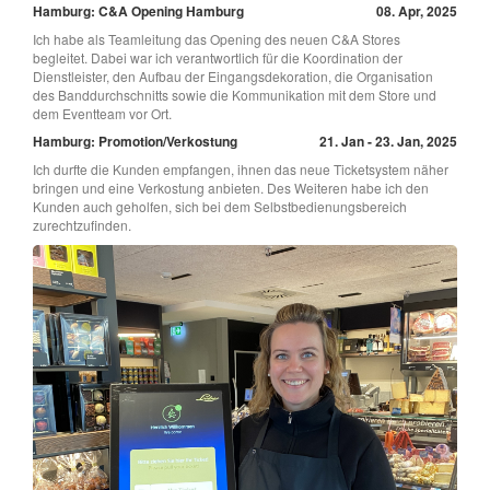
Hamburg: C&A Opening Hamburg
08. Apr, 2025
Ich habe als Teamleitung das Opening des neuen C&A Stores
begleitet. Dabei war ich verantwortlich für die Koordination der
Dienstleister, den Aufbau der Eingangsdekoration, die Organisation
des Banddurchschnitts sowie die Kommunikation mit dem Store und
dem Eventteam vor Ort.
Hamburg: Promotion/Verkostung
21. Jan - 23. Jan, 2025
Ich durfte die Kunden empfangen, ihnen das neue Ticketsystem näher
bringen und eine Verkostung anbieten. Des Weiteren habe ich den
Kunden auch geholfen, sich bei dem Selbstbedienungsbereich
zurechtzufinden.