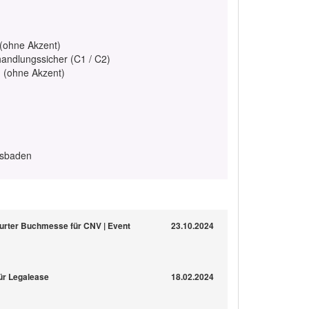
 (ohne Akzent)
handlungssicher (C1 / C2)
h (ohne Akzent)
esbaden
furter Buchmesse für CNV | Event
23.10.2024
ür Legalease
18.02.2024