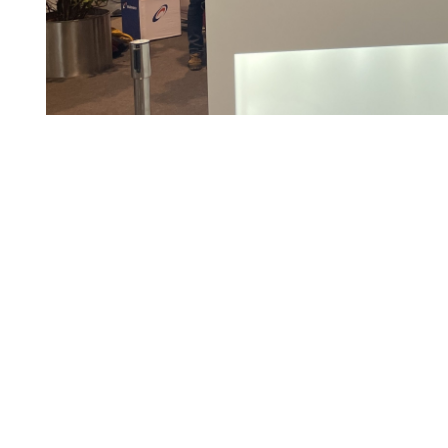
tellt und die Bilder persönlich hochgeladen. Die Profilangaben inklusiv
glichkeiten überprüft. Sollten Sie der Meinung sein, dass Ihre Urheberr
staff.jobs