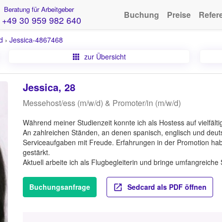
Beratung für Arbeitgeber
Buchung
Preise
Refer
+49 30 959 982 640
d
›
Jessica-4867468
zur Übersicht
Jessica, 28
Messehost/ess (m/w/d) & Promoter/in (m/w/d)
Während meiner Studienzeit konnte ich als Hostess auf vielfält
An zahlreichen Ständen, an denen spanisch, englisch und deu
Serviceaufgaben mit Freude. Erfahrungen in der Promotion ha
gestärkt.
Aktuell arbeite ich als Flugbegleiterin und bringe umfangreiche
Buchungsanfrage
Sedcard als PDF öffnen