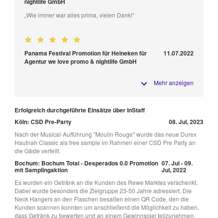
nightlife GmbH
„Wie immer war alles prima, vielen Dank!“
Panama Festival Promotion für Heineken für
11.07.2022
Agentur we love promo & nightlife GmbH
Mehr anzeigen
Erfolgreich durchgeführte Einsätze über InStaff
Köln: CSD Pre-Party
08. Jul, 2023
Nach der Musical-Aufführung "Moulin Rouge" wurde das neue Durex
Hautnah Classic als free sample im Rahmen einer CSD Pre Party an
die Gäste verteilt.
Bochum: Bochum Total - Desperados 0.0 Promotion
07. Jul - 09.
mit Samplingaktion
Jul, 2022
Es wurden ein Getränk an die Kunden des Rewe Marktes verschenkt.
Dabei wurde besonders die Zielgruppe 23-50 Jahre adressiert. Die
Neck Hangers an den Flaschen besaßen einen QR Code, den die
Kunden scannen konnten um anschließend die Möglichkeit zu haben,
dass Getränk zu bewerten und an einem Gewinnspiel teilzunehmen.