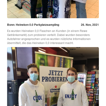
Bonn: Heineken 0.0 Parkplatzsampling
26. Nov, 2021
Es wurden Heineken 0,0 Flaschen an Kunden (in einem Rewe
Getränkemarkt) zum probieren verteilt. Dabei wurden besonders
Autofahrer angesprochen und es wurden nützliche Informationen
übermittelt, die das Heineken 0,0 interessant macht.