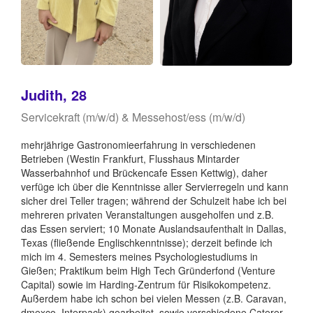
Judith, 28
Servicekraft (m/w/d) & Messehost/ess (m/w/d)
mehrjährige Gastronomieerfahrung in verschiedenen
Betrieben (Westin Frankfurt, Flusshaus Mintarder
Wasserbahnhof und Brückencafe Essen Kettwig), daher
verfüge ich über die Kenntnisse aller Servierregeln und kann
sicher drei Teller tragen; während der Schulzeit habe ich bei
mehreren privaten Veranstaltungen ausgeholfen und z.B.
das Essen serviert; 10 Monate Auslandsaufenthalt in Dallas,
Texas (fließende Englischkenntnisse); derzeit befinde ich
mich im 4. Semesters meines Psychologiestudiums in
Gießen; Praktikum beim High Tech Gründerfond (Venture
Capital) sowie im Harding-Zentrum für Risikokompetenz.
Außerdem habe ich schon bei vielen Messen (z.B. Caravan,
dmexco, Interpack) gearbeitet, sowie verschiedene Caterer