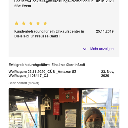
Shatler's-Cocktails@Verkostungs-Promotion für
02.01.2020
2Be Event
Kundenbefragung für ein Einkaufscenter in
25.11.2019
Bielefeld für Preusse GmbH
Mehr anzeigen
Erfolgreich durchgeführte Einsätze über InStaff
Wolfhagen: 23.11.2020_CÜS _Amazon SZ
23. Nov,
Wolfhagen_1108417_CJ
2020
Servicekraft (m/w/d)