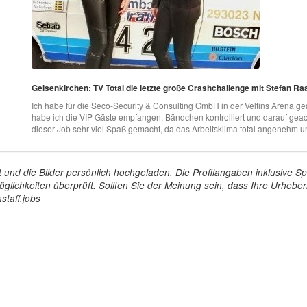
Gelsenkirchen: TV Total die letzte große Crashchallenge mit Stefan Ra
Ich habe für die Seco-Security & Consulting GmbH in der Veltins Arena gea
habe ich die VIP Gäste empfangen, Bändchen kontrolliert und darauf geach
dieser Job sehr viel Spaß gemacht, da das Arbeitsklima total angenehm und
tellt und die Bilder persönlich hochgeladen. Die Profilangaben inklusiv
glichkeiten überprüft. Sollten Sie der Meinung sein, dass Ihre Urheberr
staff.jobs