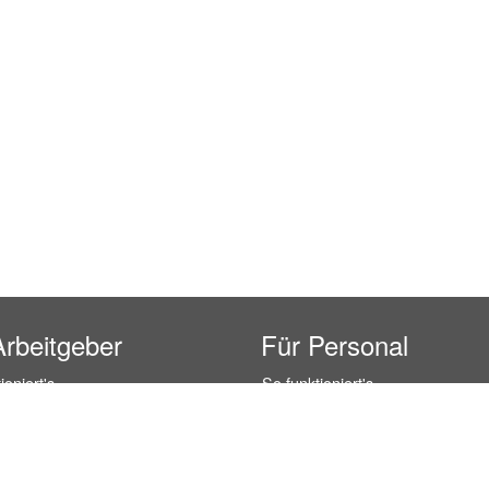
Arbeitgeber
Für Personal
ioniert's
So funktioniert's
gsanfrage
Registrierung
icherheit durch AÜG
Anstellungsverhältnis
& Leistungen
Gehälter-Übersicht