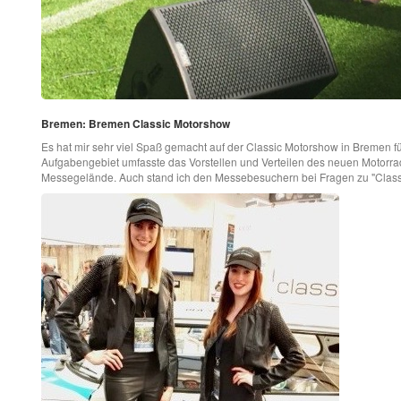
Bremen: Bremen Classic Motorshow
Es hat mir sehr viel Spaß gemacht auf der Classic Motorshow in Bremen fü
Aufgabengebiet umfasste das Vorstellen und Verteilen des neuen Motorr
Messegelände. Auch stand ich den Messebesuchern bei Fragen zu "Classic