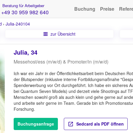
Beratung für Arbeitgeber
Buchung
Preise
Refer
+49 30 959 982 640
d
›
Julia-240104
zur Übersicht
Julia, 34
Messehost/ess (m/w/d) & Promoter/in (m/w/d)
Ich war ein Jahr in der Öffentlichkeitsarbeit beim Deutschen R
der Blutspender (inklusive interne Fortbildungsmaßnahe "Gesp
Spenderwerbung vor Ort durchgeführt. Ich habe ein sicheres A
bei Quantum Seven Models) und derzeit viele Shootings auf TFP
Menschen sowohl groß als auch klein und gehe gerne auf ander
und arbeite sehr gerne im Team. Gerade bin ich Promotionsstu
Forschung.
Buchungsanfrage
Sedcard als PDF öffnen