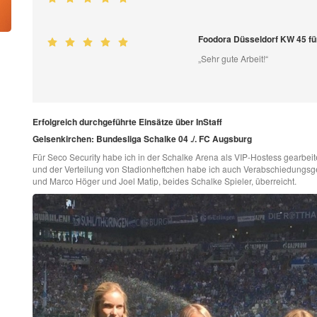
Foodora Düsseldorf KW 45 f
„Sehr gute Arbeit!“
Erfolgreich durchgeführte Einsätze über InStaff
Gelsenkirchen: Bundesliga Schalke 04 ./. FC Augsburg
Für Seco Security habe ich in der Schalke Arena als VIP-Hostess gearbe
und der Verteilung von Stadionheftchen habe ich auch Verabschiedungsge
und Marco Höger und Joel Matip, beides Schalke Spieler, überreicht.