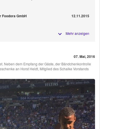
ür Foodora GmbH
12.11.2015
Mehr anzeigen
07. Mai, 2016
itet. Neben dem Empfang der Gäste, der Bändchenkontrolle
schenke an Horst Heldt, Mitglied des Schalke Vorstands