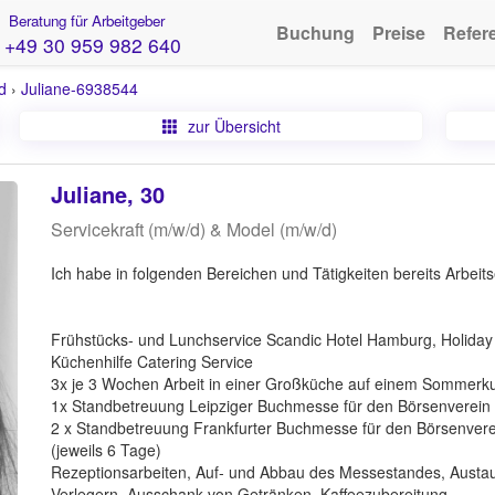
Beratung für Arbeitgeber
Buchung
Preise
Refer
+49 30 959 982 640
d
›
Juliane-6938544
zur Übersicht
Juliane, 30
Servicekraft (m/w/d) & Model (m/w/d)
Ich habe in folgenden Bereichen und Tätigkeiten bereits Arbei
Frühstücks- und Lunchservice Scandic Hotel Hamburg, Holiday
Küchenhilfe Catering Service
3x je 3 Wochen Arbeit in einer Großküche auf einem Sommerk
1x Standbetreuung Leipziger Buchmesse für den Börsenverein
2 x Standbetreuung Frankfurter Buchmesse für den Börsenver
(jeweils 6 Tage)
Rezeptionsarbeiten, Auf- und Abbau des Messestandes, Austau
Verlegern, Ausschank von Getränken, Kaffeezubereitung