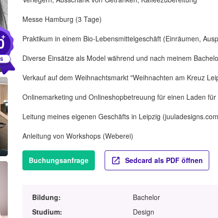
Messe Hamburg (3 Tage)
+
0
Praktikum in einem Bio-Lebensmittelgeschäft (Einräumen, Ausp
Diverse Einsätze als Model während und nach meinem Bachelo
Verkauf auf dem Weihnachtsmarkt "Weihnachten am Kreuz Leip
Onlinemarketing und Onlineshopbetreuung für einen Laden fü
Leitung meines eigenen Geschäfts in Leipzig (juuladesigns.co
Anleitung von Workshops (Weberei)
Buchungsanfrage
Sedcard als PDF öffnen
Bildung:
Bachelor
Studium:
Design