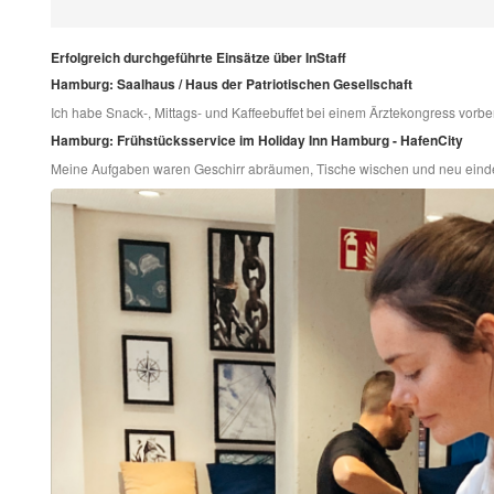
Erfolgreich durchgeführte Einsätze über InStaff
Hamburg: Saalhaus / Haus der Patriotischen Gesellschaft
Ich habe Snack-, Mittags- und Kaffeebuffet bei einem Ärztekongress vorbere
Hamburg: Frühstücksservice im Holiday Inn Hamburg - HafenCity
Meine Aufgaben waren Geschirr abräumen, Tische wischen und neu einde