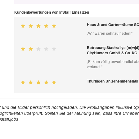
Kundenbewertungen von InStaff Einsätzen
Haus & und Gartenträume S
„Wir waren sehr zufrieden!“
Betreuung Stadtrallye (m|w|d)
CityHunters GmbH & Co. KG
„Er kam völlig unvorbereitet a
verkauft.“
Thüringen Unternehmenslauf 
tellt und die Bilder persönlich hochgeladen. Die Profilangaben inklusiv
glichkeiten überprüft. Sollten Sie der Meinung sein, dass Ihre Urheberr
staff.jobs