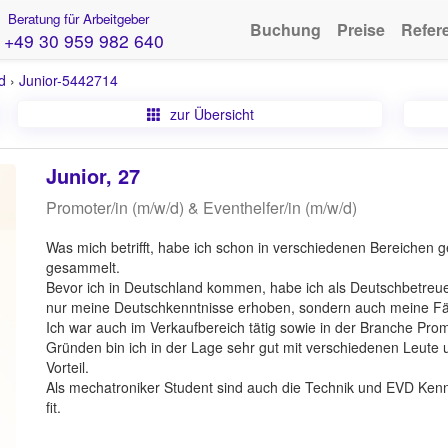
Beratung für Arbeitgeber
Buchung
Preise
Refer
+49 30 959 982 640
d
›
Junior-5442714
zur Übersicht
Junior, 27
Promoter/in (m/w/d) & Eventhelfer/in (m/w/d)
Was mich betrifft, habe ich schon in verschiedenen Bereichen g
gesammelt.
Bevor ich in Deutschland kommen, habe ich als Deutschbetreue
nur meine Deutschkenntnisse erhoben, sondern auch meine Fä
Ich war auch im Verkaufbereich tätig sowie in der Branche Pro
Gründen bin ich in der Lage sehr gut mit verschiedenen Leute
Vorteil.
Als mechatroniker Student sind auch die Technik und EVD Kenntn
fit.