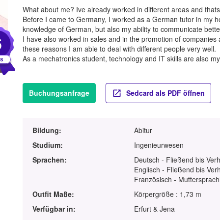
What about me? Ive already worked in different areas and thats 
Before I came to Germany, I worked as a German tutor in my h
knowledge of German, but also my ability to communicate better
6
I have also worked in sales and in the promotion of companies
these reasons I am able to deal with different people very well.
As a mechatronics student, technology and IT skills are also my th
Buchungsanfrage
Sedcard als PDF öffnen
Bildung:
Abitur
Studium:
Ingenieurwesen
Sprachen:
Deutsch - Fließend bis Ver
Englisch - Fließend bis Ver
Französisch - Muttersprach
Outfit Maße:
Körpergröße : 1,73 m
Verfügbar in:
Erfurt & Jena