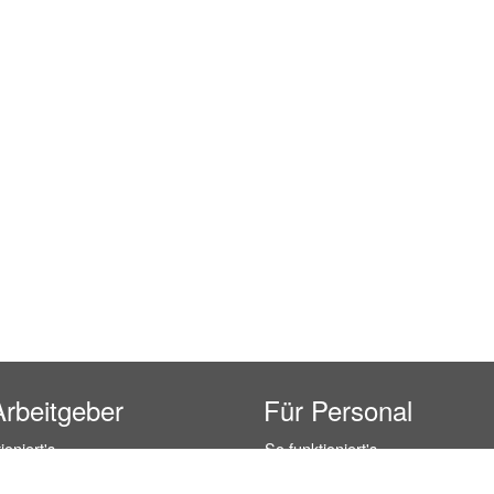
Arbeitgeber
Für Personal
ioniert's
So funktioniert's
gsanfrage
Registrierung