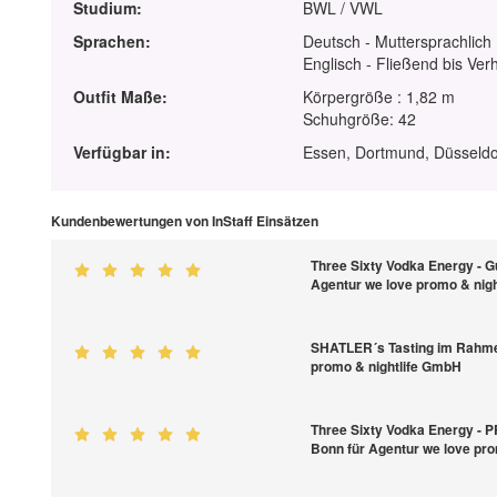
Studium:
BWL / VWL
Sprachen:
Deutsch - Muttersprachlich
Englisch - Fließend bis Ver
Outfit Maße:
Körpergröße : 1,82 m
Schuhgröße: 42
Verfügbar in:
Essen, Dortmund, Düsseldo
Kundenbewertungen von InStaff Einsätzen
Three Sixty Vodka Energy - Gu
Agentur we love promo & nig
SHATLER´s Tasting im Rahme
promo & nightlife GmbH
Three Sixty Vodka Energy - 
Bonn für Agentur we love pr