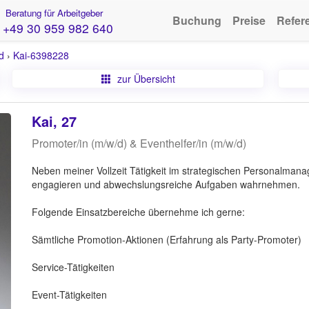
Beratung für Arbeitgeber
Buchung
Preise
Refer
+49 30 959 982 640
d
›
Kai-6398228
zur Übersicht
Kai, 27
Promoter/in (m/w/d) & Eventhelfer/in (m/w/d)
Neben meiner Vollzeit Tätigkeit im strategischen Personalma
engagieren und abwechslungsreiche Aufgaben wahrnehmen.
Folgende Einsatzbereiche übernehme ich gerne:
Sämtliche Promotion-Aktionen (Erfahrung als Party-Promoter)
Service-Tätigkeiten
Event-Tätigkeiten