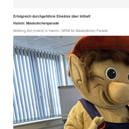
Erfolgreich durchgeführte Einsätze über InStaff
Hamm: Maskottchenparade
Walking Act (m/w/d) in Hamm / NRW für Maskottchen Parade