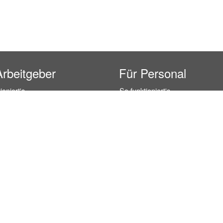
Arbeitgeber
Für Personal
ioniert's
So funktioniert's
gsanfrage
Registrierung
icherheit durch AÜG
Anstellungsverhältnis
& Leistungen
Gehälter-Übersicht
eferenzen
Erfahrungsberichte
 Personal
Hostess Jobs
on Personal
Promotion Jobs
 Personal
Service / Kellner Jobs
ersonal
Eventhelfer Jobs
andels Personal
Verkäufer / Kassierer Jobs
ersonal
Lagerhelfer / Kommissionierer J