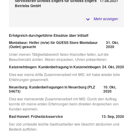
Servicekraft Schloss Engers für Schloss Engers
17.08.2021
Betriebs GmbH
Mehr anzeigen
Erfolgreich durchgeführte Einsätze über InStaff
Montabaur: Helfer (m/w) für GUESS Store Montabaur
31. Okt,
(Outlet) gesucht
2020
Unter meinen Tätigkeitsbereich fielen Klamotten falten, auf die
Besucherzahl achten. Waren einpacken, Uhren präsentieren.
Katzenelnbogen: Kundenbefragung in Katzenelnbogen
24. Okt, 2020
Dies war meine dritte Zusammenarbeit mit IWD. Ich habe wieder tolle
Erfahrungen gesammelt.
Neuerburg: Kundenbefragungen in Neuerburg (PLZ
10. Okt,
54673)
2020
Dies war meinecerste Zusammenarbeit mit IWD. Durch den Auftrag
konnte ich meine ersten Erfahrungen beim direkten Ansprechen von
Kunden sammeln.
Bad Honnef: Frühstücksservice
13. Sep, 2020
Der Job umfasste leichte Gastroarbeiten wie Geschirr abräumen und
Besteck auffüllen.