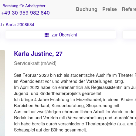
Beratung für Arbeitgeber
Buchung
Preise
Refer
+49 30 959 982 640
d
›
Karla-2308534
zur Übersicht
Karla Justine, 27
Servicekraft (m/w/d)
Seit Februar 2023 bin ich als studentische Aushilfe im Theater
im Abenddienst vor und während der Vorstellungen, tätig.
Im April 2023 habe ich ehrenamtlich als Regieassistentin am 
Jugend- und Kindertheaterprojekts gearbeitet.
Ich bringe 4 Jahre Erfahrung im Einzelhandel, in einem Kinder
Bereichen Verkauf, Kundenberatung, Shopordnung mit.
Aus meiner zweijährigen ehrenamtlichen Arbeit im Verein onde 
Redaktion und Vertrieb mit (Versandvorbeitung und -durchführun
Ich habe bereits durch verschiedene Theaterprojekte (u.a. am 
Schauspiel auf der Bühne gesammelt.