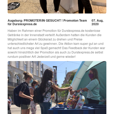
Augsburg: PROMOTER/IN GESUCHT ! Promotion Team
07. Aug,
für Durstexpress.de
2020
Haben im Rahmen einer Promotion für Durstexpress.de kostenlose
Getränke in der Innenstadt verteilt! Außerdem hatten die Kunden die
Möglichkeit an einem Glücksrad zu drehen und Preise
unterschiedlichster Art zu gewinnen. Die Aktion kam super gut an und
hat auch uns mega viel Spaß gemacht! Das Feedback der Kunden war
sowohl hinsichtlich der Promotion als auch zu Durstexpress.de selbst
rundum positiver Art! Jederzeit und gerne wieder!