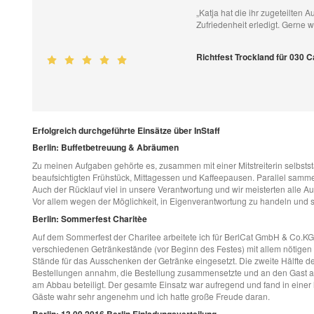
„Katja hat die ihr zugeteilten 
Zufriedenheit erledigt. Gerne w
Richtfest Trockland für 030 
Erfolgreich durchgeführte Einsätze über InStaff
Berlin: Buffetbetreuung & Abräumen
Zu meinen Aufgaben gehörte es, zusammen mit einer Mitstreiterin selbstst
beaufsichtigten Frühstück, Mittagessen und Kaffeepausen. Parallel samme
Auch der Rücklauf viel in unsere Verantwortung und wir meisterten alle A
Vor allem wegen der Möglichkeit, in Eigenverantwortung zu handeln und si
Berlin: Sommerfest Charitèe
Auf dem Sommerfest der Charitee arbeitete ich für BerlCat GmbH & Co.KG 
verschiedenen Getränkestände (vor Beginn des Festes) mit allem nötigen
Stände für das Ausschenken der Getränke eingesetzt. Die zweite Hälfte de
Bestellungen annahm, die Bestellung zusammensetzte und an den Gast aus
am Abbau beteiligt. Der gesamte Einsatz war aufregend und fand in einer
Gäste wahr sehr angenehm und ich hatte große Freude daran.