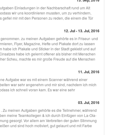
13. Sep, 2016
fgaben Einladungen in der Nachbarschaft rund um Alt
 sodass wir uns koordinieren mussten, um zu verhindern,
gefiel mir mit den Personen zu reden, die einem die Tür
12. Jul - 13. Jul, 2016
eil genommen. zu meinen Aufgaben gehörte es in Friseur- und
rmieren, Flyer, Magazine, Hefte und Plakate dort zu lassen
habe ich Plakate und Sticker in der Stadt geklebt und auf
insatzes habe ich gelernt offener als bisher mit Menschen
cher Scheu, machte es mir große Freude auf die Menschen
11. Jul, 2016
Meine Aufgabe war es mit einem Scanner während einer
rbeiten war sehr angenehm und mir sind, nachdem ich mich
sodass ich schnell voran kam. Es war eine sehr
03. Jul, 2016
 Zu meinen Aufgaben gehörte es die Teilnehmer, während
haben meine Teamkollegen & ich durch Einfügen von La-Ola-
mmung gesorgt. Vor allem am Verbreiten der guten Stimmung
reißen und sind hoch motiviert, gut gelaunt und mit Farbe