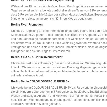
Berlin: 13.09.2016 Berlin Einladungsverteilung
Während des Einsatzes für die Good Hood GmbH gehörte es zu meinen Au
Tegel zu verteilen. Ich arbeitete zunächst in einem Team von 3 Personen,
dass 2 Personen die Briefkästen des selben Hauses bestücken. Besonders 
öffneten und sie zu animieren sich für ihren Kiez zu begeistern.
Berlin: Flyer Promotion
Ich habe 2 Tage lang an einer Promotion für die Euro Hair Clinic Berlin t
Kosmetiksalons zu gehen, diese über die Clinic und ihre Angebote zu info
und den Salons eine Zusammenarbeit mit der Clinic anzubieten. Außerdem 
der Straße versucht Neukunden für die Clinic zu gewinnen. Während des E
umzugehen und sich auf sie einzulassen und einzustellen. Nach anfängli
zuzugehen und sie für Dinge zu interessieren.
Berlin: 11.-17.07. Berlin Inventurhelfer
Ich war bei IVALIS als Operator (Erfassen und Zähler von Waren) tätig. 
Inventur Waren zu scannen und zu zählen. Das sorgfältige und genaue A
mit der Technik angefreundet hatte, auch keine Fehler mehr unterlaufen, 
zufriedenstellende Arbeit.
Berlin: Berlin COLOR OBSTACLE RUSH 5k
Ich wurde beim COLOUR OBSACLE RUSH 5k als Farbwerferin eingesetzt .
sie ein Hindernis überquerten, mit Farbpulver zu bestäuben. Zusätzlich 
Wellen und stetiges Anfeuern und Motivieren der Teilnehmer für Partysti
hatte ich sehr viel Freude und auch Erfolg. Alle Teilnehmer ließen sich mit
übersät zur nächsten Station gelaufen.