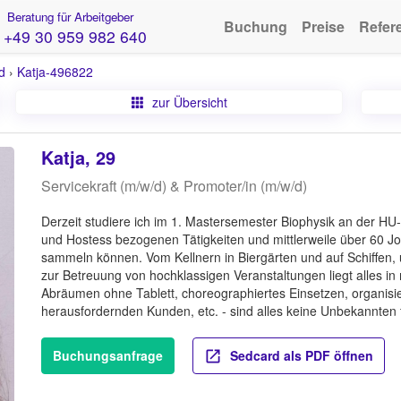
Beratung für Arbeitgeber
Buchung
Preise
Refer
+49 30 959 982 640
d
›
Katja-496822
zur Übersicht
Katja, 29
Servicekraft (m/w/d) & Promoter/in (m/w/d)
Derzeit studiere ich im 1. Mastersemester Biophysik an der HU-
und Hostess bezogenen Tätigkeiten und mittlerweile über 60 Job
sammeln können. Vom Kellnern in Biergärten und auf Schiffen,
zur Betreuung von hochklassigen Veranstaltungen liegt alles in 
Abräumen ohne Tablett, choreographiertes Einsetzen, organis
herausfordernden Kunden, etc. - sind alles keine Unbekannten 
Buchungsanfrage
Sedcard als PDF öffnen