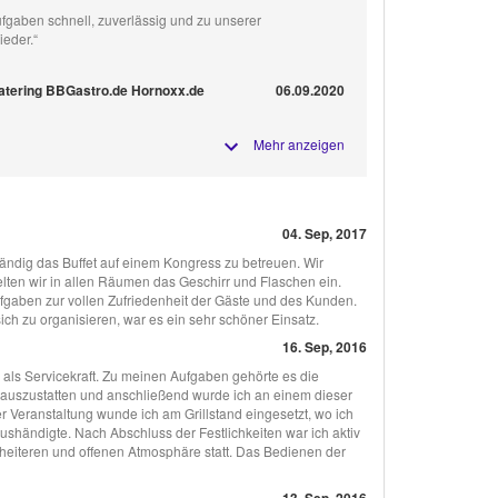
Aufgaben schnell, zuverlässig und zu unserer
ieder.“
Catering BBGastro.de Hornoxx.de
06.09.2020
Mehr anzeigen
04. Sep, 2017
ändig das Buffet auf einem Kongress zu betreuen. Wir
lten wir in allen Räumen das Geschirr und Flaschen ein.
ufgaben zur vollen Zufriedenheit der Gäste und des Kunden.
ch zu organisieren, war es ein sehr schöner Einsatz.
16. Sep, 2016
als Servicekraft. Zu meinen Aufgaben gehörte es die
 auszustatten und anschließend wurde ich an einem dieser
r Veranstaltung wunde ich am Grillstand eingesetzt, wo ich
händigte. Nach Abschluss der Festlichkeiten war ich aktiv
 heiteren und offenen Atmosphäre statt. Das Bedienen der