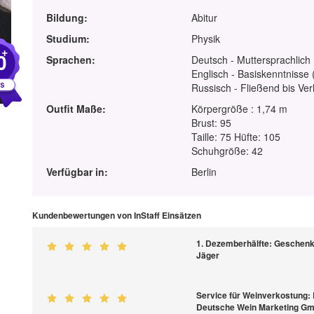
Bildung:
Abitur
Studium:
Physik
+
0
Sprachen:
Deutsch - Muttersprachlich
Englisch - Basiskenntnisse 
Russisch - Fließend bis Ve
Outfit Maße:
Körpergröße : 1,74 m
Brust: 95
Taille: 75 Hüfte: 105
Schuhgröße: 42
Verfügbar in:
Berlin
Kundenbewertungen von InStaff Einsätzen
1. Dezemberhälfte: Geschenk
Jäger
Service für Weinverkostung: 
Deutsche Wein Marketing G