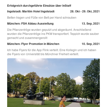
Erfolgreich durchgeführte Einsätze über InStaff
Ingolstadt: Maritim Hotel Ingolstadt
28. Okt - 29. Okt, 2021
Betten tragen und Füße von Bett per Hand schrauben
München: FSH Abbau Ausstellung
13. Sep, 2021
Die Pflanzentröge wurden geputzt und abgeräumt. Anschließend
wurden die Pflanzentröge ins PKW transportiert. Teppich wurde sauber
gemacht und zusammengerollt
München: Flyer Promotion in München
10. Sep, 2021
Ich habe Flyers für die App Flink verteilt. Eine Kollegin und ich haben
die Flyers von Universität bis Münchner Freiheit verteilt.