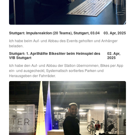
Stuttgart: Impulsreaktion (20 Teams), Stuttgart, 03.04
03. Apr, 2025
Ich habe beim Auf- und Abbau des Events geholfen und Anhänger
beladen.
Stuttgart: 1. Aprilhälfte Bikesitter beim Heimspiel des
02. Apr,
VfB Stuttgart
2025
Ich habe den Auf- und Abbau der Station übernommen, Bikes per App
ein- und ausgecheckt, Systematisch sortiertes Parken und
Herausgeben der Fahrräder.