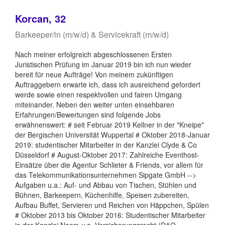
Korcan, 32
Barkeeper/in (m/w/d) & Servicekraft (m/w/d)
Nach meiner erfolgreich abgeschlossenen Ersten
Juristischen Prüfung im Januar 2019 bin ich nun wieder
bereit für neue Aufträge! Von meinem zukünftigen
Auftraggebern erwarte ich, dass ich ausreichend gefordert
werde sowie einen respektvollen und fairen Umgang
miteinander. Neben den weiter unten einsehbaren
Erfahrungen/Bewertungen sind folgende Jobs
erwähnenswert: # seit Februar 2019 Kellner in der "Kneipe"
der Bergischen Universität Wuppertal # Oktober 2018-Januar
2019: studentischer Mitarbeiter in der Kanzlei Clyde & Co
Düsseldorf # August-Oktober 2017: Zahlreiche Eventhost-
Einsätze über die Agentur Schlieter & Friends, vor allem für
das Telekommunikationsunternehmen Sipgate GmbH -->
Aufgaben u.a.: Auf- und Abbau von Tischen, Stühlen und
Bühnen, Barkeepern, Küchenhilfe, Speisen zubereiten,
Aufbau Buffet, Servieren und Reichen von Häppchen, Spülen
# Oktober 2013 bis Oktober 2016: Studentischer Mitarbeiter
in der Kanzlei Noerr, v.a. Versicherungsrecht (D&O-