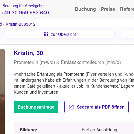
Beratung für Arbeitgeber
Buchung
Preise
Refer
+49 30 959 982 640
d
›
Kristin-2563012
zur Übersicht
Kristin, 30
Promoter/in (m/w/d) & Einlasskontrolleur/in (m/w/d)
-mehrfache Erfahrung als Promoterin (Flyer verteilen und Kunde
im Kindergarten habe ich Erfahrungen in der Betreuung von Ki
einem Café gekellnert - aktueller Job im Kundenservice/ Lage
Kunden und Inventuren.
Buchungsanfrage
Sedcard als PDF öffnen
Bildung:
Fertige Ausbildung