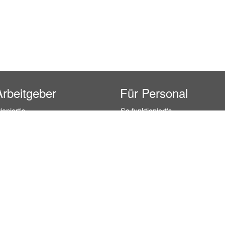
Arbeitgeber
Für Personal
ioniert's
So funktioniert's
gsanfrage
Registrierung
icherheit durch AÜG
Anstellungsverhältnis
& Leistungen
Gehälter-Übersicht
eferenzen
Erfahrungsberichte
 Personal
Hostess Jobs
on Personal
Promotion Jobs
 Personal
Service / Kellner Jobs
ersonal
Eventhelfer Jobs