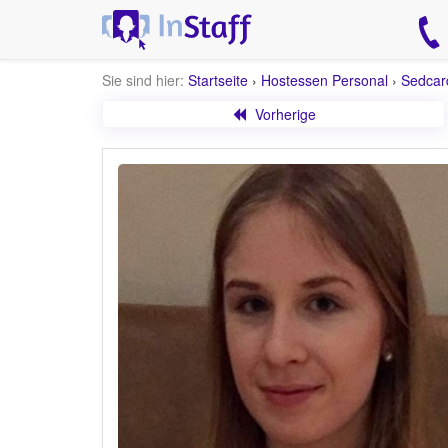
Sie sind hier:
Startseite
›
Hostessen Personal
›
Sedcar
Vorherige