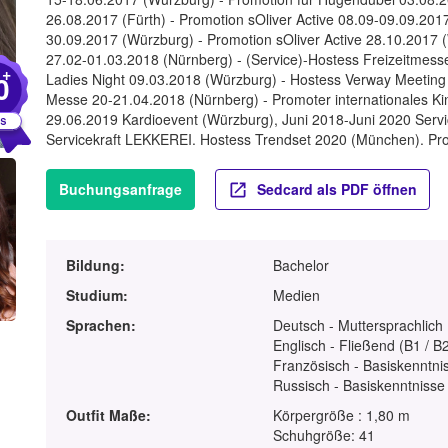
26.08.2017 (Fürth) - Promotion sOliver Active 08.09-09.09.2
30.09.2017 (Würzburg) - Promotion sOliver Active 28.10.2017 
27.02-01.03.2018 (Nürnberg) - (Service)-Hostess Freizeitmes
+
0
Ladies Night 09.03.2018 (Würzburg) - Hostess Verway Meeting
Messe 20-21.04.2018 (Nürnberg) - Promoter internationales Ki
29.06.2019 Kardioevent (Würzburg), Juni 2018-Juni 2020 Servi
Servicekraft LEKKEREI. Hostess Trendset 2020 (München). P
Buchungsanfrage
Sedcard als PDF öffnen
Bildung:
Bachelor
Studium:
Medien
Sprachen:
Deutsch - Muttersprachlich
Englisch - Fließend (B1 / B
Französisch - Basiskenntnis
Russisch - Basiskenntnisse 
Outfit Maße:
Körpergröße : 1,80 m
Schuhgröße: 41