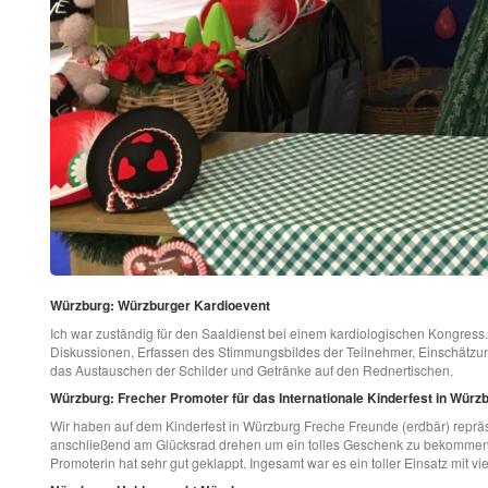
Würzburg: Würzburger Kardioevent
Ich war zuständig für den Saaldienst bei einem kardiologischen Kongress
Diskussionen, Erfassen des Stimmungsbildes der Teilnehmer, Einschätzun
das Austauschen der Schilder und Getränke auf den Rednertischen.
Würzburg: Frecher Promoter für das Internationale Kinderfest in Würz
Wir haben auf dem Kinderfest in Würzburg Freche Freunde (erdbär) repräs
anschließend am Glücksrad drehen um ein tolles Geschenk zu bekommen.
Promoterin hat sehr gut geklappt. Ingesamt war es ein toller Einsatz mit vi