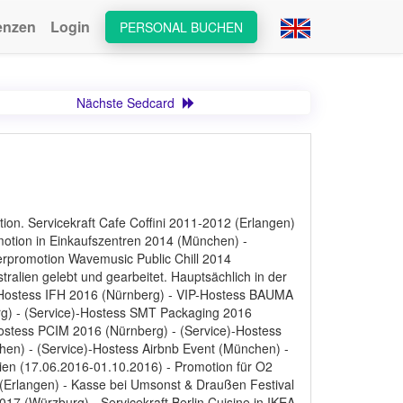
enzen
Login
PERSONAL BUCHEN
Nächste Sedcard
on. Servicekraft Cafe Coffini 2011-2012 (Erlangen)
otion in Einkaufszentren 2014 (München) -
rpromotion Wavemusic Public Chill 2014
alien gelebt und gearbeitet. Hauptsächlich in der
-Hostess IFH 2016 (Nürnberg) - VIP-Hostess BAUMA
) - (Service)-Hostess SMT Packaging 2016
Hostess PCIM 2016 (Nürnberg) - (Service)-Hostess
hen) - (Service)-Hostess Airbnb Event (München) -
ien (17.06.2016-01.10.2016) - Promotion für O2
(Erlangen) - Kasse bei Umsonst & Draußen Festival
7 (Würzburg) - Servicekraft Berlin Cuisine in IKEA