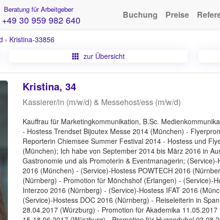
Beratung für Arbeitgeber
Buchung
Preise
Refer
+49 30 959 982 640
d
›
Kristina-33856
zur Übersicht
Kristina, 34
Kassierer/in (m/w/d) & Messehost/ess (m/w/d)
Kauffrau für Marketingkommunikation, B.Sc. Medienkommunikati
- Hostess Trendset Bijoutex Messe 2014 (München) - Flyerprom
Reporterin Chiemsee Summer Festival 2014 - Hostess und Flye
(München); Ich habe von September 2014 bis März 2016 in Austr
Gastronomie und als Promoterin & Eventmanagerin; (Service)
2016 (München) - (Service)-Hostess POWTECH 2016 (Nürnberg
(Nürnberg) - Promotion für Mönchshof (Erlangen) - (Service)-
Interzoo 2016 (Nürnberg) - (Service)-Hostess IFAT 2016 (Münc
(Service)-Hostess DOC 2016 (Nürnberg) - Reiseleiterin in Span
28.04.2017 (Würzburg) - Promotion für Akademika 11.05.2017 
15-18.06.2017 (Würzburg) - Promotion für Hugendubel 03.08.201