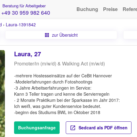
Beratung für Arbeitgeber
Buchung
Preise
Refer
+49 30 959 982 640
d
›
Laura-1391842
zur Übersicht
Laura, 27
Promoter/in (m/w/d) & Walking Act (m/w/d)
-mehrere Hostesseinsätze auf der CeBit Hannover
-Modelerfahrungen durch Fotoshootings
-3 Jahre Arbeitserfahrungen im Service:
Kann 3 Teller tragen und kenne die Servierregeln
- 2 Monate Praktikum bei der Sparkasse im Jahr 2017:
Ich weiß, was guter Kundenservice bedeutet.
-beginn des Studiums BWL im Oktober 2018
Buchungsanfrage
Sedcard als PDF öffnen