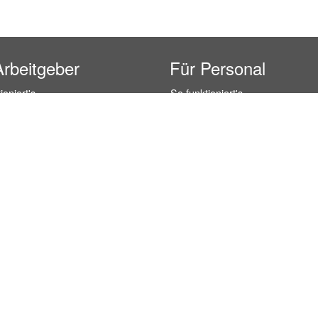
Arbeitgeber
Für Personal
ioniert's
So funktioniert's
gsanfrage
Registrierung
icherheit durch AÜG
Anstellungsverhältnis
& Leistungen
Gehälter-Übersicht
eferenzen
Erfahrungsberichte
 Personal
Hostess Jobs
on Personal
Promotion Jobs
 Personal
Service / Kellner Jobs
ersonal
Eventhelfer Jobs
andels Personal
Verkäufer / Kassierer Jobs
ersonal
Lagerhelfer / Kommissionierer J
rschung Personal
Marktforschung Jobs
s- und Büropersonal
Büro Jobs