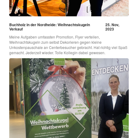
Buchholz in der Nordheide: Weihnachtskugeln
25. Nov,
Verkauf
2023
Meine Aufgaben umfassten Promotion, Flyer verteilen,
Weihnachtskugeln zum selbst Dekorieren gegen kleine
Unkostenpauschale an Centerbesucher gebracht. Hat richtig viel Spaß
gemacht. Jederzeit wieder. Tolle Kollegin dabei gewesen.